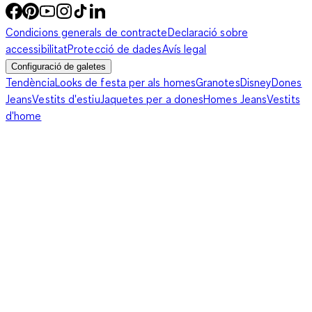
nuestra selección y realiza tu pedido hoy mismo para brindarle
Condicions generals de contracte
Declaració sobre
a tu bebé la comodidad y protección que se merece.
accessibilitat
Protecció de dades
Avís legal
Configuració de galetes
Tendència
Looks de festa per als homes
Granotes
Disney
Dones
Jeans
Vestits d'estiu
Jaquetes per a dones
Homes Jeans
Vestits
d'home