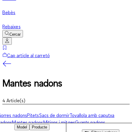
Bebès
Rebaixes
Cercar
Cap article al carretó
Mantes nadons
4
Article(s)
orres nadons
Pitets
Sacs de dormir
Tovallola amb caputxa
nadons
Mantes nadons
Mitjons i mitges
Guants nadons
Model
Producte