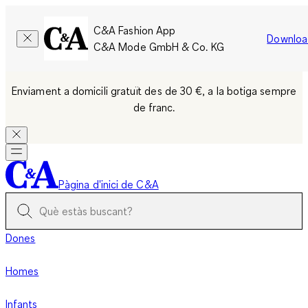
C&A Fashion App
Downloa
C&A Mode GmbH & Co. KG
Enviament a domicili gratuït des de 30 €, a la botiga sempre
de franc.
Pàgina d'inici de C&A
Dones
Homes
Infants