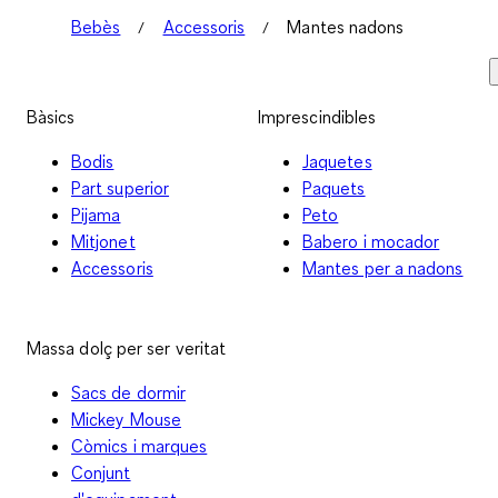
Bebès
Accessoris
Mantes nadons
Bàsics
Imprescindibles
Bodis
Jaquetes
Part superior
Paquets
Pijama
Peto
Mitjonet
Babero i mocador
Accessoris
Mantes per a nadons
Massa dolç per ser veritat
Sacs de dormir
Mickey Mouse
Còmics i marques
Conjunt