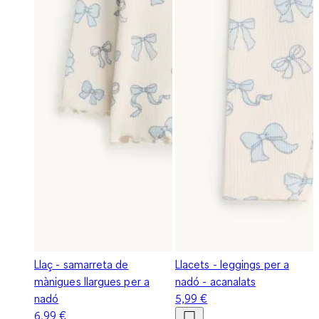
Llaç - samarreta de
Llacets - leggings per a
mànigues llargues per a
nadó - acanalats
nadó
5,99 €
6,99 €