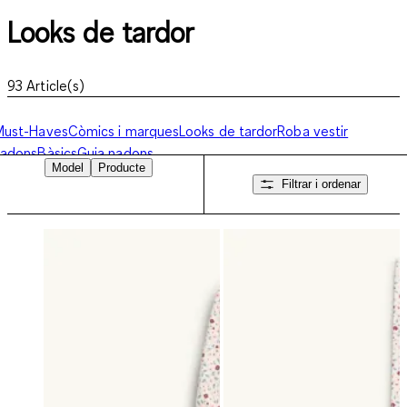
Looks de tardor
93
Article(s)
Must-Haves
Còmics i marques
Looks de tardor
Roba vestir
nadons
Bàsics
Guia nadons
Model
Producte
Filtrar i ordenar