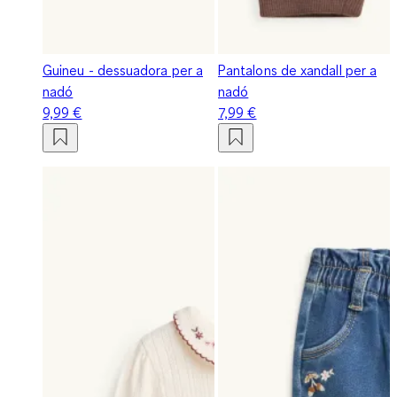
Guineu - dessuadora per a
Pantalons de xandall per a
nadó
nadó
9,99 €
7,99 €