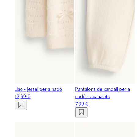
Llaç - jersei per a nadó
Pantalons de xandall per a
12,99 €
nadó - acanalats
7,99 €