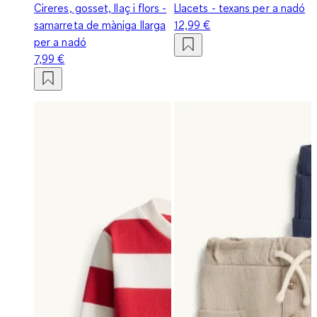
Cireres, gosset, llaç i flors -
Llacets - texans per a nadó
samarreta de màniga llarga
12,99 €
per a nadó
7,99 €