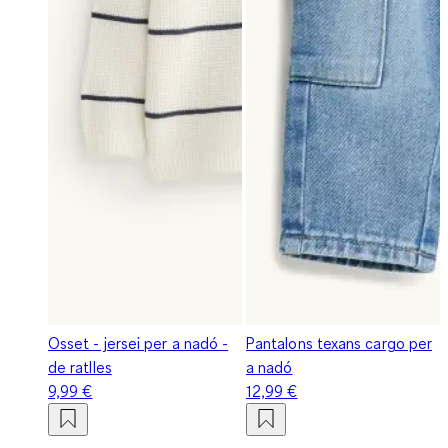
Osset - jersei per a nadó -
Pantalons texans cargo per
de ratlles
a nadó
9,99 €
12,99 €