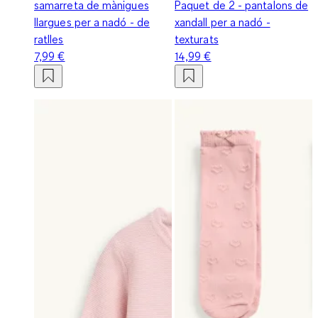
samarreta de mànigues
Paquet de 2 - pantalons de
llargues per a nadó - de
xandall per a nadó -
ratlles
texturats
7,99 €
14,99 €