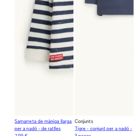
Samarreta de màniga llarga
Conjunts
per a nadó - de ratlles
Tigre - conjunt per a nadó -
7,99 €
3 peces