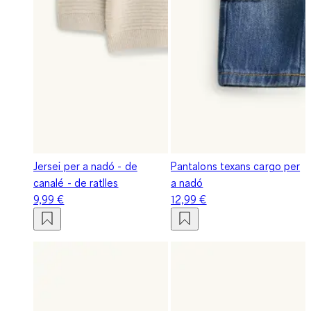
Jersei per a nadó - de
Pantalons texans cargo per
canalé - de ratlles
a nadó
9,99 €
12,99 €