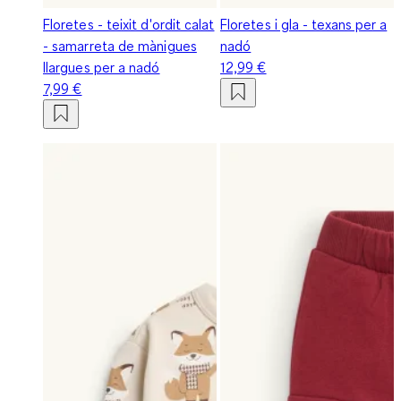
Floretes - teixit d'ordit calat
Floretes i gla - texans per a
- samarreta de mànigues
nadó
llargues per a nadó
12,99 €
7,99 €