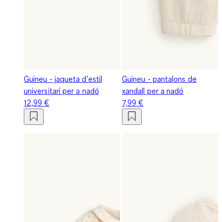
Guineu - jaqueta d’estil
Guineu - pantalons de
universitari per a nadó
xandall per a nadó
12,99 €
7,99 €