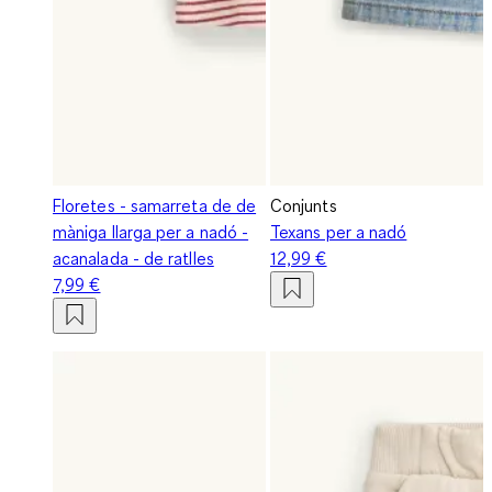
Floretes - samarreta de de
Conjunts
màniga llarga per a nadó -
Texans per a nadó
acanalada - de ratlles
12,99 €
7,99 €