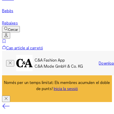
Bebès
Rebaixes
Cercar
Cap article al carretó
C&A Fashion App
Downloa
C&A Mode GmbH & Co. KG
Només per un temps limitat: Els membres acumulen el doble
de punts!
Inicia la sessió