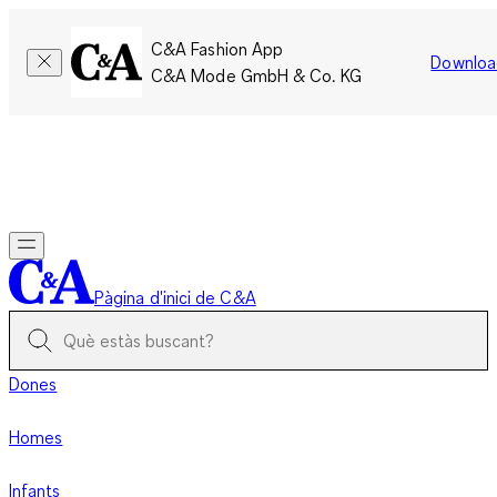
C&A Fashion App
Downloa
C&A Mode GmbH & Co. KG
Només per un temps limitat: Els membres acumulen el doble
de punts!
Inicia la sessió
Pàgina d'inici de C&A
Dones
Homes
Infants