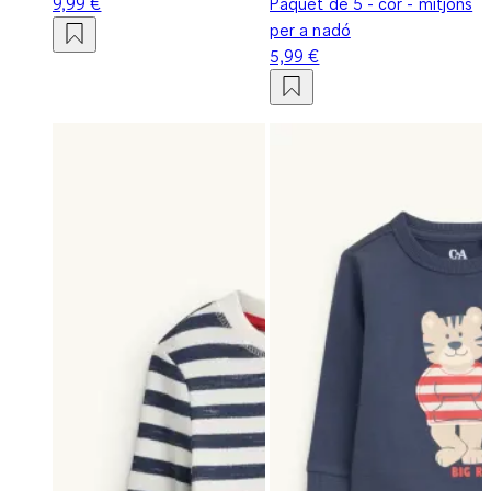
9,99 €
Paquet de 5 - cor - mitjons
per a nadó
5,99 €