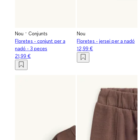
Nou
Conjunts
Nou
Floretes - conjunt per a
Floretes - jersei per a nadó
nadó - 3 peces
12,99 €
21,99 €