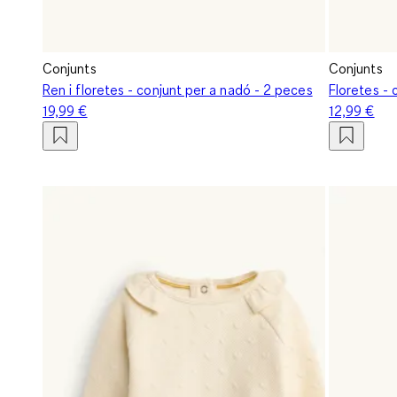
Conjunts
Conjunts
Ren i floretes - conjunt per a nadó - 2 peces
Floretes - 
19,99 €
12,99 €