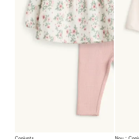
Conjunts
Nou
Conj