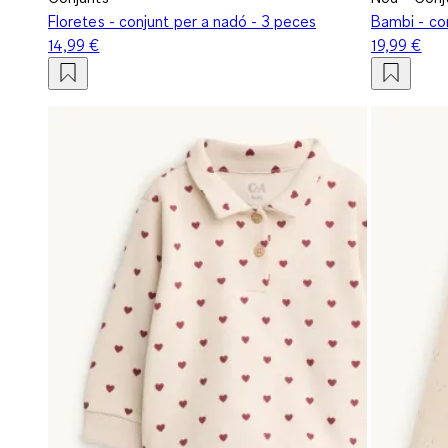
Floretes - conjunt per a nadó - 3 peces
Bambi - co
14,99 €
19,99 €