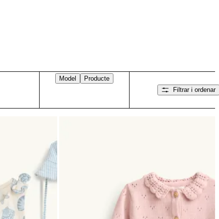
Model
Producte
Filtrar i ordenar
Llisca cap a la dreta