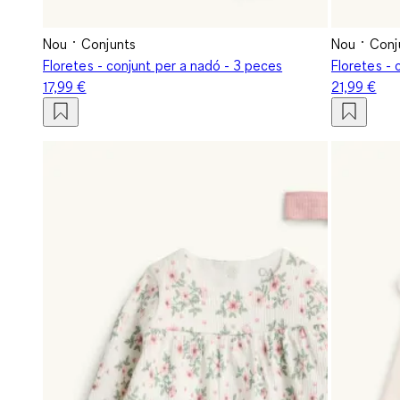
Nou
Conjunts
Nou
Conj
Floretes - conjunt per a nadó - 3 peces
Floretes - 
17,99 €
21,99 €