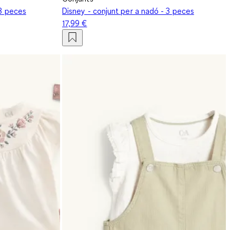
 3 peces
Disney - conjunt per a nadó - 3 peces
17,99 €