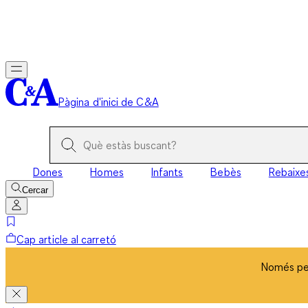
Només per
Pàgina d'inici de C&A
Dones
Homes
Infants
Bebès
Rebaixe
Cercar
Cap article al carretó
Només per