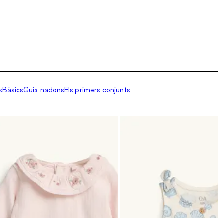
s
Bàsics
Guia nadons
Els primers conjunts