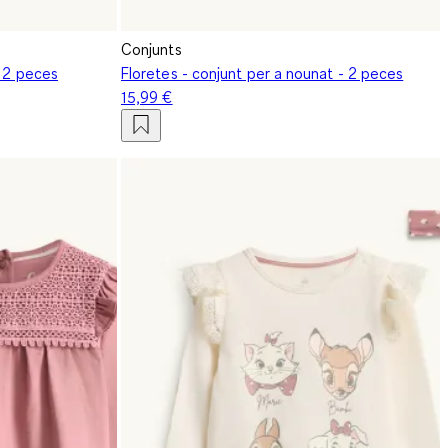
Conjunts
- 2 peces
Floretes - conjunt per a nounat - 2 peces
15,99 €