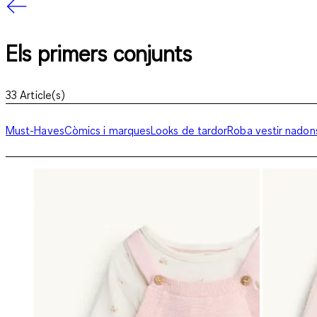
Els primers conjunts
33
Article(s)
Must-Haves
Còmics i marques
Looks de tardor
Roba vestir nadon