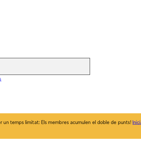
 un temps limitat: Els membres acumulen el doble de punts!
Inic
s
 un temps limitat: Els membres acumulen el doble de punts!
Inic