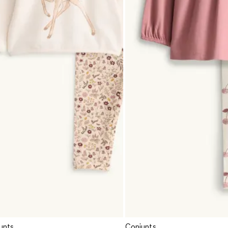
unts
Conjunts