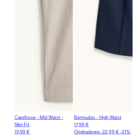
Caprihose - Mid Waist -
Bermudas - High Waist
Slim Fit
17,99 €
19,99 €
Originalpreis:
22,99 €
-21%