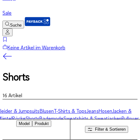
Sale
Suche
Keine Artikel im Warenkorb
Shorts
16
Artikel
leider & Jumpsuits
Blusen
T-Shirts & Tops
Jeans
Hosen
Jacken &
äntel
Röcke
Shorts
Bademode
Sweatshirts & Sweatjacken
Pullover
Model
Produkt
 Cardigans
Business-Mode
Unterwäsche
Nachtwäsche
Socken &
Filter & Sortieren
Strumpfhosen
Sportbekleidung