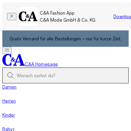
C&A Fashion App
Downloa
C&A Mode GmbH & Co. KG
Gratis Versand für alle Bestellungen – nur für kurze Zeit.
C&A Homepage
Damen
Herren
Kinder
Babys