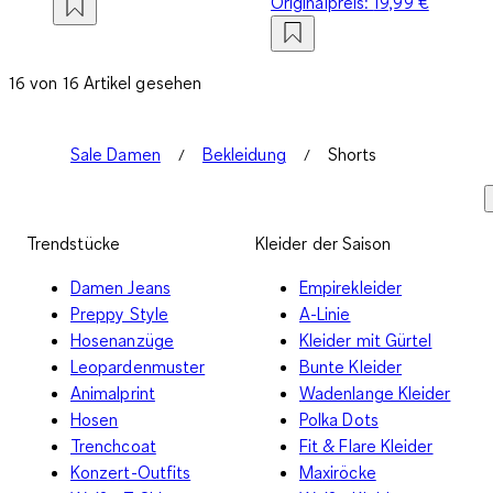
Originalpreis:
19,99 €
16 von 16 Artikel gesehen
Sale Damen
Bekleidung
Shorts
Trendstücke
Kleider der Saison
Damen Jeans
Empirekleider
Preppy Style
A-Linie
Hosenanzüge
Kleider mit Gürtel
Leopardenmuster
Bunte Kleider
Animalprint
Wadenlange Kleider
Hosen
Polka Dots
Trenchcoat
Fit & Flare Kleider
Konzert-Outfits
Maxiröcke