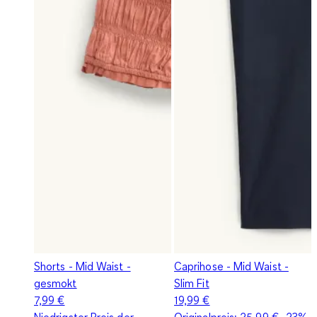
Shorts - Mid Waist -
Caprihose - Mid Waist -
gesmokt
Slim Fit
7,99 €
19,99 €
Niedrigster Preis der
Originalpreis:
25,99 €
-23%