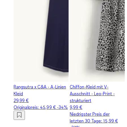
Rangsutra x C&A - A-Linien
Chiffon-Kleid mit V-
Kleid
Ausschnitt - Leo-Print -
29,99 €
strukturiert
Originalpreis:
45,99 €
-34%
9,99 €
Niedrigster Preis der
letzten 30 Tage:
15,99 €