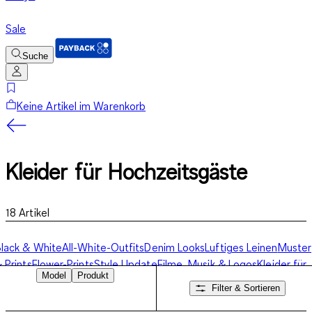
Sale
Suche
Keine Artikel im Warenkorb
Kleider für Hochzeitsgäste
18
Artikel
lack & White
All-White-Outfits
Denim Looks
Luftiges Leinen
Muster
 Prints
Flower-Prints
Style Update
Filme, Musik & Logos
Kleider für
Model
Produkt
ochzeitsgäste
Filter & Sortieren