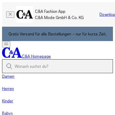
C&A Fashion App
Downloa
C&A Mode GmbH & Co. KG
Gratis Versand für alle Bestellungen – nur für kurze Zeit.
C&A Homepage
Damen
Herren
Kinder
Babys