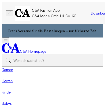
C&A Fashion App
Downloa
C&A Mode GmbH & Co. KG
Gratis Versand für alle Bestellungen – nur für kurze Zeit.
C&A Homepage
Damen
Herren
Kinder
Babys