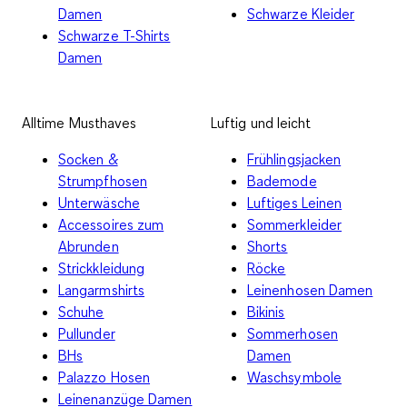
Damen
Schwarze Kleider
Schwarze T-Shirts
Damen
Alltime Musthaves
Luftig und leicht
Socken &
Frühlingsjacken
Strumpfhosen
Bademode
Unterwäsche
Luftiges Leinen
Accessoires zum
Sommerkleider
Abrunden
Shorts
Strickkleidung
Röcke
Langarmshirts
Leinenhosen Damen
Schuhe
Bikinis
Pullunder
Sommerhosen
BHs
Damen
Palazzo Hosen
Waschsymbole
Leinenanzüge Damen