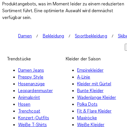
Produktangebots, was im Moment leider zu einem reduzierten
Sortiment führt. Eine optimierte Auswahl wird demnächst
verfügbar sein.
Damen
Bekleidung
Sportbekleidung
Skib
Trendstücke
Kleider der Saison
Damen Jeans
Empirekleider
Preppy Style
A-Linie
Hosenanzüge
Kleider mit Gürtel
Leopardenmuster
Bunte Kleider
Animalprint
Wadenlange Kleider
Hosen
Polka Dots
Trenchcoat
Fit & Flare Kleider
Konzert-Outfits
Maxiröcke
Weiße T-Shirts
Weiße Kleider