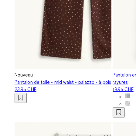
Nouveau
Pantalon en
Pantalon de toile - mid waist - palazzo - à pois
rayures
23.95 CHF
19.95 CHF