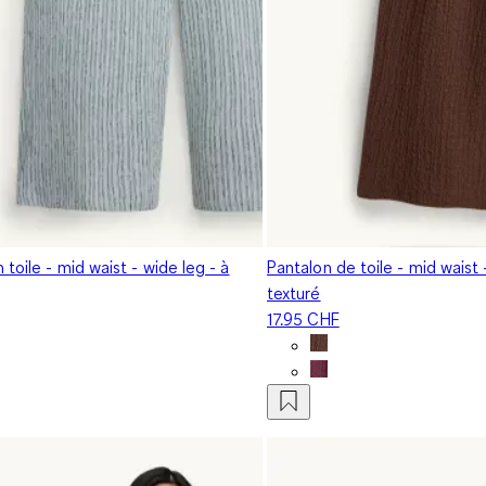
 toile - mid waist - wide leg - à
Pantalon de toile - mid waist -
texturé
17.95 CHF