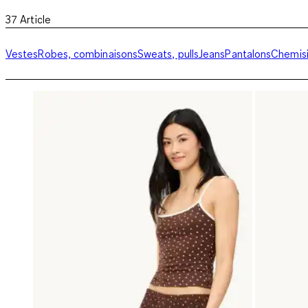
37
Article
Vestes
Robes, combinaisons
Sweats, pulls
Jeans
Pantalons
Chemisi