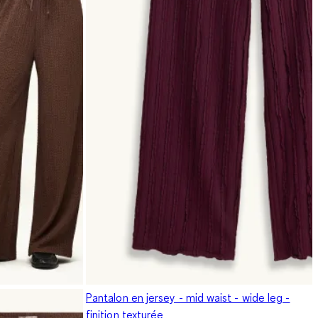
Pantalon en jersey - mid waist - wide leg -
finition texturée