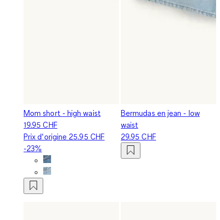
Mom short - high waist
Bermudas en jean - low
19.95 CHF
waist
Prix d‘origine
25.95 CHF
29.95 CHF
-23%