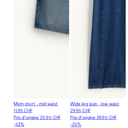
Mom short - mid waist
Wide leg jean - low waist
11.95 CHF
29.95 CHF
Prix d‘origine
25.95 CHF
Prix d‘origine
39.95 CHF
-53%
-25%