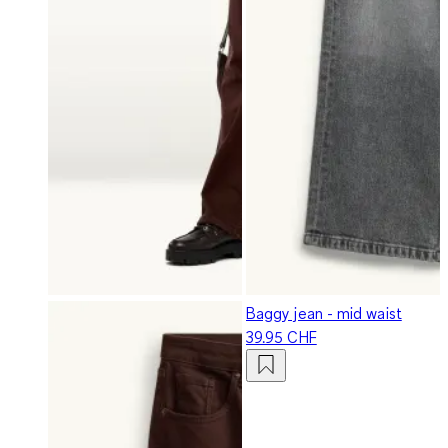
Baggy jean - mid waist
39.95 CHF