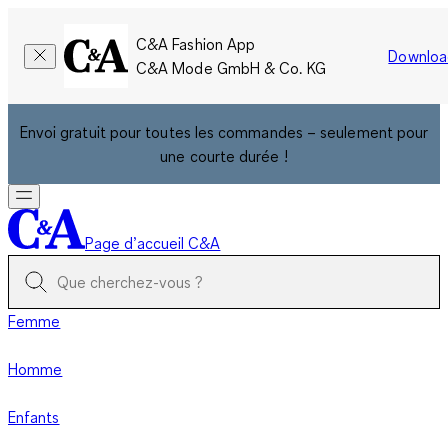
C&A Fashion App
Downloa
C&A Mode GmbH & Co. KG
Envoi gratuit pour toutes les commandes – seulement pour
une courte durée !
Page d’accueil C&A
Femme
Homme
Enfants