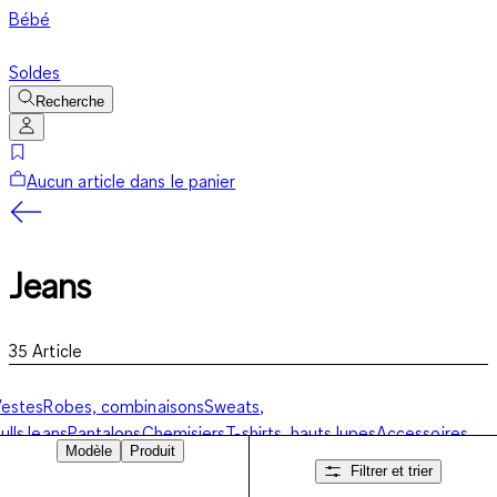
Bébé
Soldes
Recherche
Aucun article dans le panier
Jeans
35
Article
estes
Robes, combinaisons
Sweats,
ulls
Jeans
Pantalons
Chemisiers
T-shirts, hauts
Jupes
Accessoires,
Modèle
Produit
haussures
Filtrer et trier