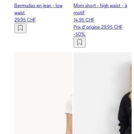
Bermudas en jean - low
Mom short - high waist - à
waist
motif
29.95 CHF
14.95 CHF
Prix d‘origine
29.95 CHF
-50%