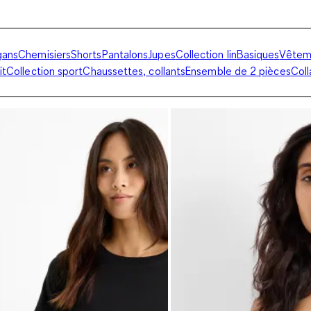
igans
Chemisiers
Shorts
Pantalons
Jupes
Collection lin
Basiques
Vêtem
it
Collection sport
Chaussettes, collants
Ensemble de 2 pièces
Coll