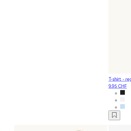
T-shirt - re
9.95 CHF