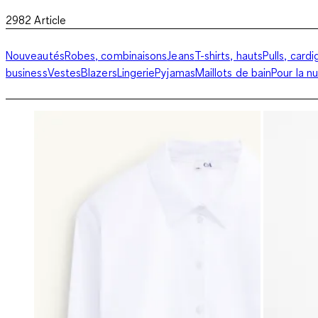
2982
Article
Nouveautés
Robes, combinaisons
Jeans
T-shirts, hauts
Pulls, card
business
Vestes
Blazers
Lingerie
Pyjamas
Maillots de bain
Pour la nu