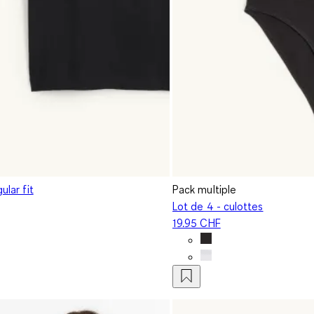
gular fit
Pack multiple
Lot de 4 - culottes
19.95 CHF