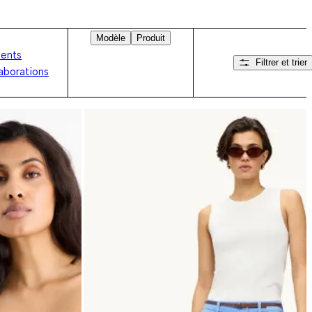
Modèle
Produit
ents
Filtrer et trier
aborations
Balayez vers la droite