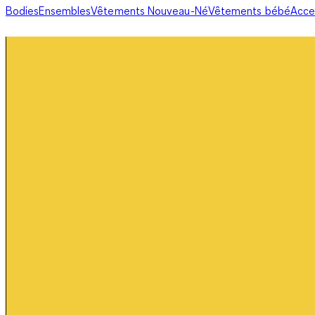
Bodies
Ensembles
Vêtements Nouveau-Né
Vêtements bébé
Acce