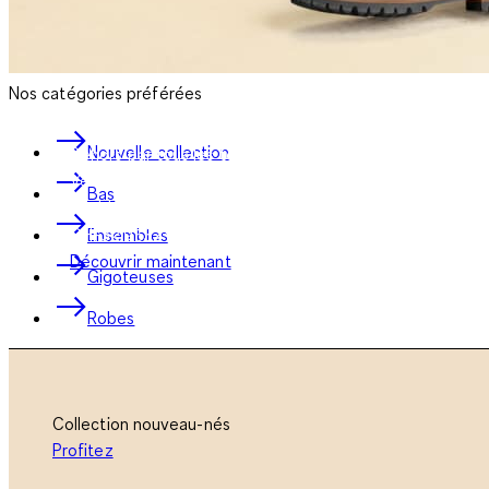
Nos catégories préférées
Nouvelle collection
Dehors par tous les temps
Vestes imperméables
Bas
doublées à partir de
95
Ensembles
CHF32.95
32
CHF
Découvrir maintenant
Gigoteuses
Robes
Collection nouveau-nés
Profitez