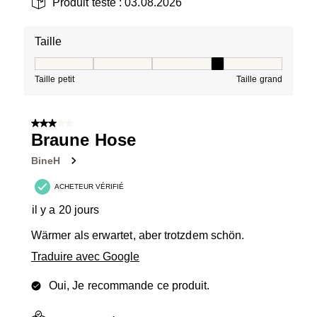
Produit testé :
03.08.2026
Taille
Taille, 4 sur 5, où 1 est égal à Taille petit et 5 est égal à
Taille petit
Taille grand
3 sur 5 étoiles.
Braune Hose
BineH
ACHETEUR VÉRIFIÉ
il y a 20 jours
Wärmer als erwartet, aber trotzdem schön.
Traduire avec Google
Oui, Je recommande ce produit.