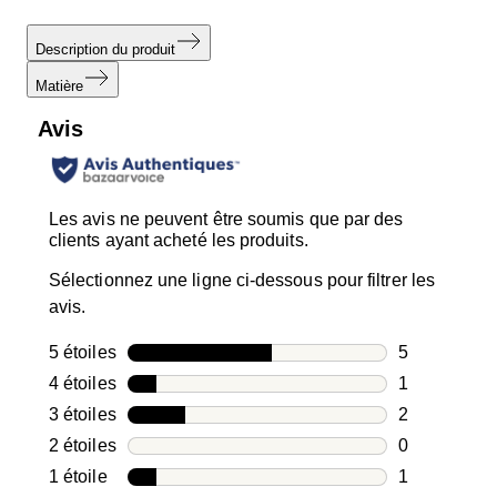
Description du produit
Matière
Avis
Les avis ne peuvent être soumis que par des
clients ayant acheté les produits.
Sélectionnez une ligne ci-dessous pour filtrer les
avis.
5 étoiles
étoiles
5
5 avis avec 5
4 étoiles
étoiles
1
1 avis avec 4
3 étoiles
étoiles
2
2 avis avec 3
2 étoiles
étoiles
0
0 avis avec 2
1 étoile
étoiles
1