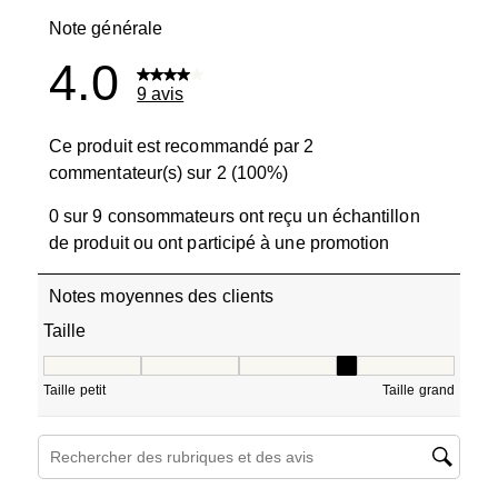
1 avis avec 1
Note générale
4.0
9 avis
Ce produit est recommandé par 2
commentateur(s) sur 2 (100%)
0 sur 9 consommateurs ont reçu un échantillon
de produit ou ont participé à une promotion
Notes moyennes des clients
Taille
Taille, 3.5 sur 5, où 1 est égal à Taille petit et 5 est égal à
Taille petit
Taille grand
Zone de recherche de sujet et d'avis