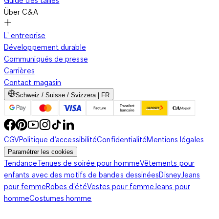
Guide des tailles
Über C&A
L' entreprise
Développement durable
Communiqués de presse
Carrières
Contact magasin
Schweiz / Suisse / Svizzera | FR
CGV
Politique d’accessibilité
Confidentialité
Mentions légales
Paramétrer les cookies
Tendance
Tenues de soirée pour homme
Vêtements pour
enfants avec des motifs de bandes dessinées
Disney
Jeans
pour femme
Robes d'été
Vestes pour femme
Jeans pour
homme
Costumes homme