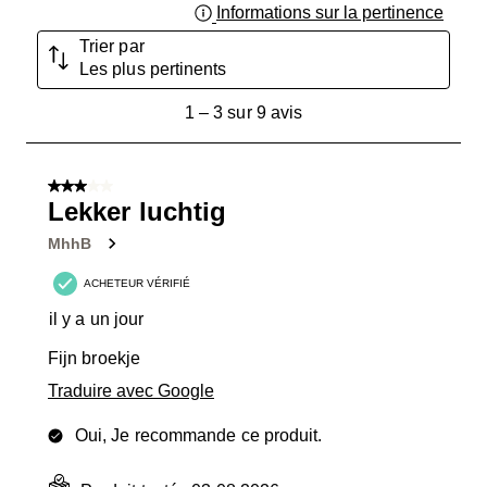
Informations sur la pertinence
Affich
Trier par
Les plus pertinents
1
1
–
3 sur 9
avis
à
3
sur
3 sur 5 étoiles.
9
Lekker luchtig
avis.
MhhB
ACHETEUR VÉRIFIÉ
il y a un jour
Fijn broekje
Traduire avec Google
Oui, Je recommande ce produit.