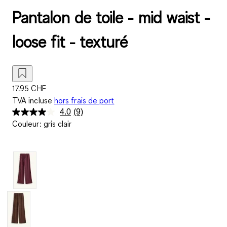
Pantalon de toile - mid waist -
loose fit - texturé
17.95 CHF
TVA incluse
hors frais de port
4.0
(9)
Lire
Couleur
:
gris clair
9
avis.
Lien
sur
la
même
page.