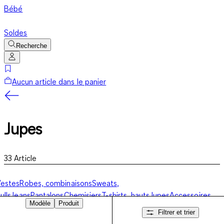
Bébé
Soldes
Recherche
Aucun article dans le panier
Jupes
33
Article
estes
Robes, combinaisons
Sweats,
ulls
Jeans
Pantalons
Chemisiers
T-shirts, hauts
Jupes
Accessoires,
Modèle
Produit
haussures
Filtrer et trier