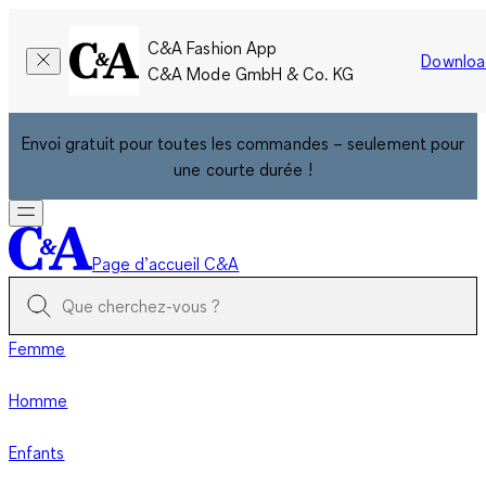
C&A Fashion App
Downloa
C&A Mode GmbH & Co. KG
Envoi gratuit pour toutes les commandes – seulement pour
une courte durée !
Page d’accueil C&A
Femme
Homme
Enfants