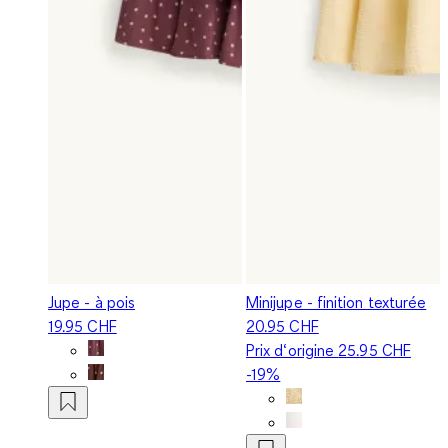
Jupe - à pois
Minijupe - finition texturée
19.95 CHF
20.95 CHF
Prix d‘origine
25.95 CHF
-19%