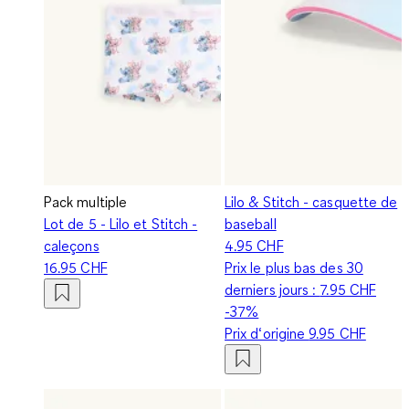
Pack multiple
Lilo & Stitch - casquette de
Lot de 5 - Lilo et Stitch -
baseball
caleçons
4.95 CHF
16.95 CHF
Prix le plus bas des 30
derniers jours :
7.95 CHF
-37%
Prix d‘origine
9.95 CHF