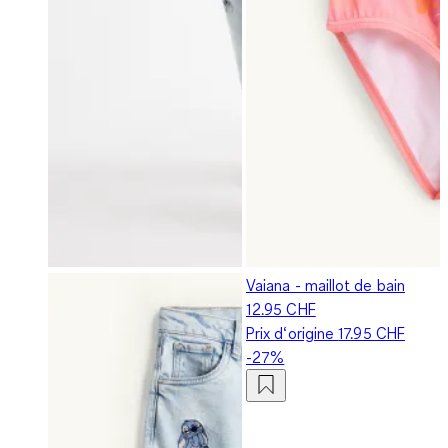
Vaiana - maillot de bain
12.95 CHF
Prix d‘origine
17.95 CHF
-27%