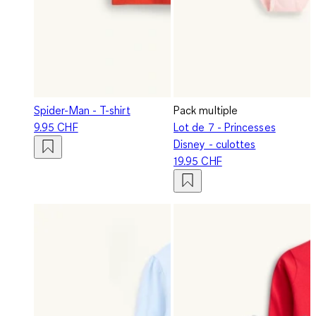
Spider-Man - T-shirt
Pack multiple
9.95 CHF
Lot de 7 - Princesses
Disney - culottes
19.95 CHF