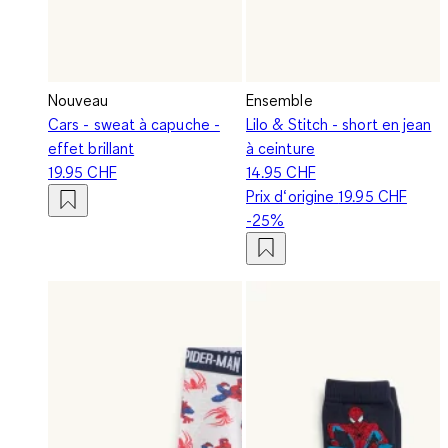
Nouveau
Ensemble
Cars - sweat à capuche -
Lilo & Stitch - short en jean
effet brillant
à ceinture
19.95 CHF
14.95 CHF
Prix d‘origine
19.95 CHF
-25%