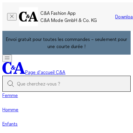
C&A Fashion App
Downloa
C&A Mode GmbH & Co. KG
Envoi gratuit pour toutes les commandes – seulement pour
une courte durée !
Page d’accueil C&A
Femme
Homme
Enfants