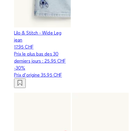
Lilo & Stitch - Wide Leg
jean
17.95 CHF
Prix le plus bas des 30
derniers jours :
25.95 CHF
-30%
Prix d‘origine
35.95 CHF