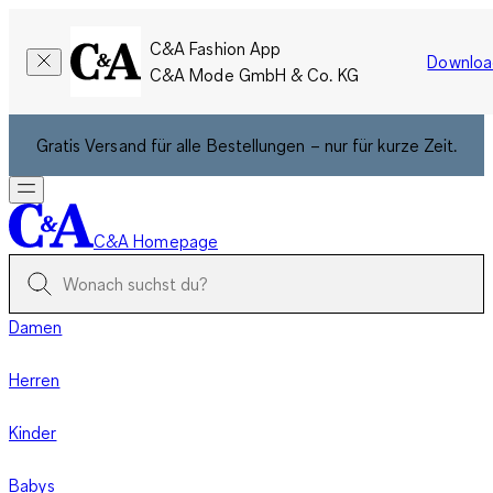
C&A Fashion App
Downloa
C&A Mode GmbH & Co. KG
Gratis Versand für alle Bestellungen – nur für kurze Zeit.
C&A Homepage
Damen
Herren
Kinder
Babys