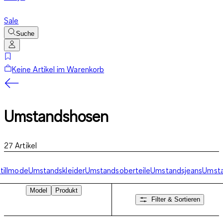
Sale
Suche
Keine Artikel im Warenkorb
Umstandshosen
27
Artikel
tillmode
Umstandskleider
Umstandsoberteile
Umstandsjeans
Umst
Model
Produkt
Filter & Sortieren