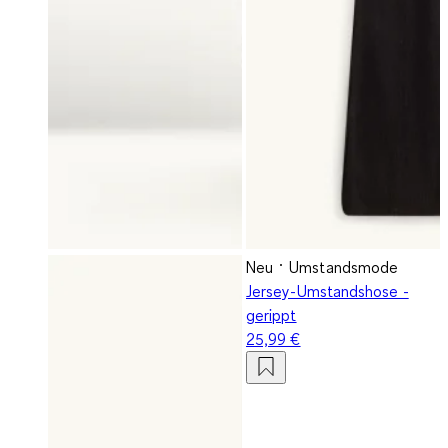
Neu
Umstandsmode
Jersey-Umstandshose -
gerippt
25,99 €