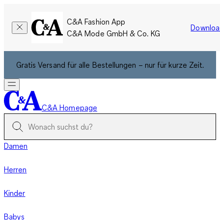
C&A Fashion App
Downloa
C&A Mode GmbH & Co. KG
Gratis Versand für alle Bestellungen – nur für kurze Zeit.
C&A Homepage
Damen
Herren
Kinder
Babys