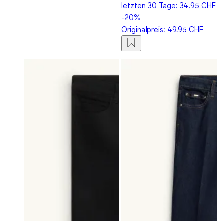
letzten 30 Tage:
34.95 CHF
-20%
Originalpreis:
49.95 CHF