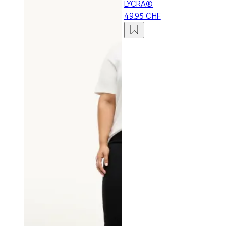
LYCRA®
49.95 CHF