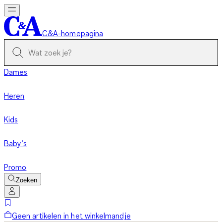
C&A-homepagina
Dames
Heren
Kids
Baby’s
Promo
Zoeken
Geen artikelen in het winkelmandje