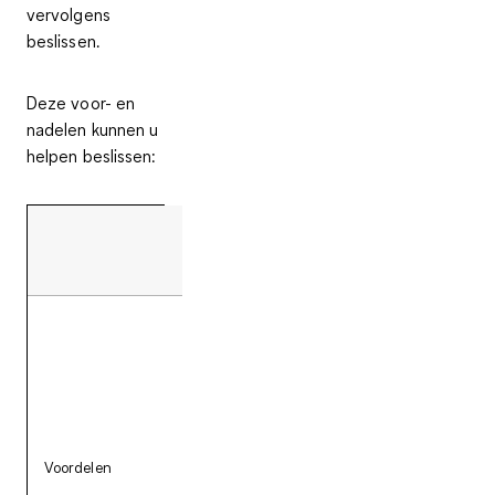
vervolgens
beslissen.
Deze voor- en
nadelen kunnen u
helpen beslissen:
Rolschaatsen
- Grote mobiliteit en
gemakkelijke controle
- H
- Hoog draagcomfort
- 
dankzij de zachte schoen
- Verkrijgbaar in
Voordelen
verschillende uitvoeringen