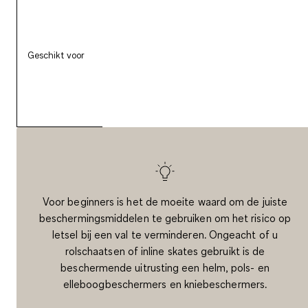
- R
- Indoor of buiten op
gladde oppervlakken
Geschikt voor
- Wendbaar rijden
- Trucs en danspasjes
Voor beginners is het de moeite waard om de juiste
beschermingsmiddelen te gebruiken om het risico op
letsel bij een val te verminderen. Ongeacht of u
rolschaatsen of inline skates gebruikt is de
beschermende uitrusting een helm, pols- en
elleboogbeschermers en kniebeschermers.