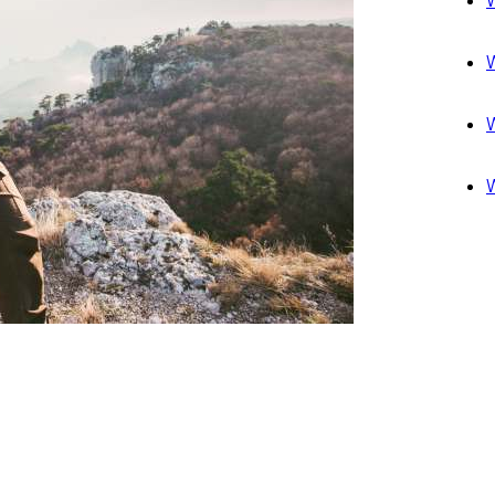
W
W
W