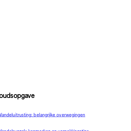
houdsopgave
andeluitrusting: belangrijke overwegingen
andelrugzak: kenmerken en verpakkingstips