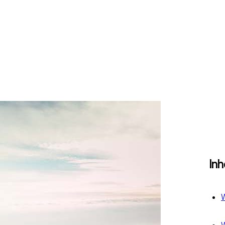
In
W
W