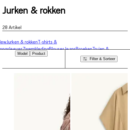
Jurken & rokken
28
Artikel
New
Jurken & rokken
T-shirts &
ongsleeves
Zwemkleding
Blouses
Jeans
Broeken
Truien &
Model
Product
weatshirts
Jassen
Lingerie
Accessoires
Filter & Sorteer