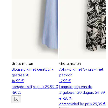
Grote maten
Grote maten
Blousejurk met ceintuur -
A-lijn-jurk met V-hals - met
gestreept
patroon
14,99 €
17,99 €
oorspronkelijke prijs
29,99 €
Laagste prijs van de
-50%
afgelopen 30 dagen:
24,99
€
-28%
oorspronkelijke prijs
29,99 €