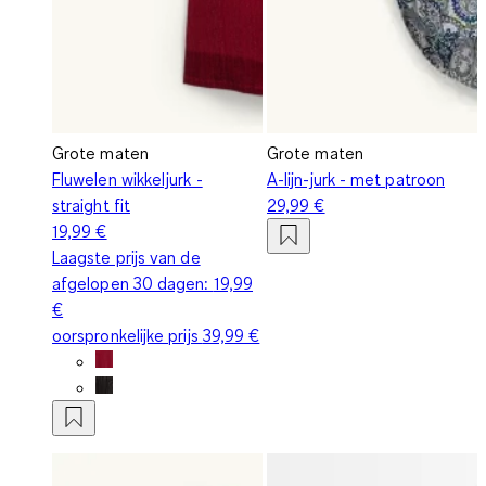
Grote maten
Grote maten
Fluwelen wikkeljurk -
A-lijn-jurk - met patroon
straight fit
29,99 €
19,99 €
Laagste prijs van de
afgelopen 30 dagen:
19,99
€
oorspronkelijke prijs
39,99 €