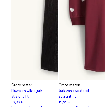
Grote maten
Grote maten
Fluwelen wikkeljurk -
Jurk van sweatstof -
straight fit
straight fit
19,99 €
19,99 €