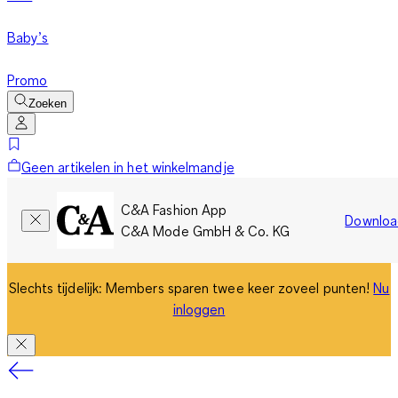
Baby’s
Promo
Zoeken
Geen artikelen in het winkelmandje
C&A Fashion App
Downloa
C&A Mode GmbH & Co. KG
Slechts tijdelijk: Members sparen twee keer zoveel punten!
Nu
inloggen