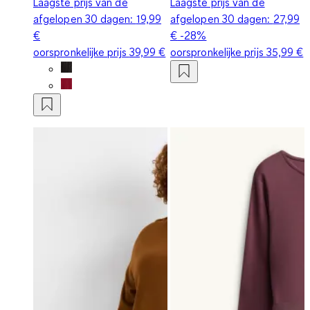
Laagste prijs van de
Laagste prijs van de
afgelopen 30 dagen:
19,99
afgelopen 30 dagen:
27,99
€
€
-28%
oorspronkelijke prijs
39,99 €
oorspronkelijke prijs
35,99 €