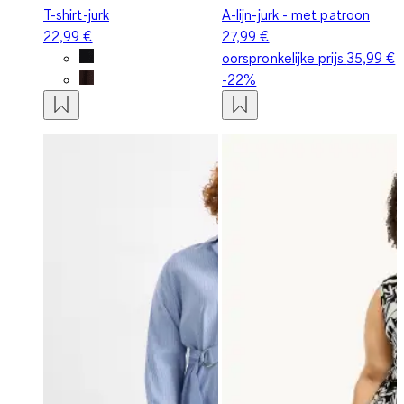
T-shirt-jurk
A-lijn-jurk - met patroon
22,99 €
27,99 €
oorspronkelijke prijs
35,99 €
-22%