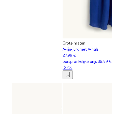
Grote maten
A-lijn-jurk met V-hals
27,99 €
oorspronkelijke prijs
35,99 €
-22%