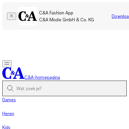
C&A Fashion App
Downloa
C&A Mode GmbH & Co. KG
Slechts tijdelijk: Members sparen twee keer zoveel punten!
Nu
inloggen
C&A-homepagina
Dames
Heren
Kids