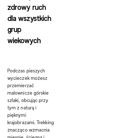
zdrowy ruch
dla wszystkich
grup
wiekowych
Podczas pieszych
wycieczek możesz
przemierzać
malownicze górskie
szlaki, obcując przy
tym z naturą i
pięknymi
krajobrazami.
Trekking
znacząco wzmacnia
mięsnie, ścięgna i