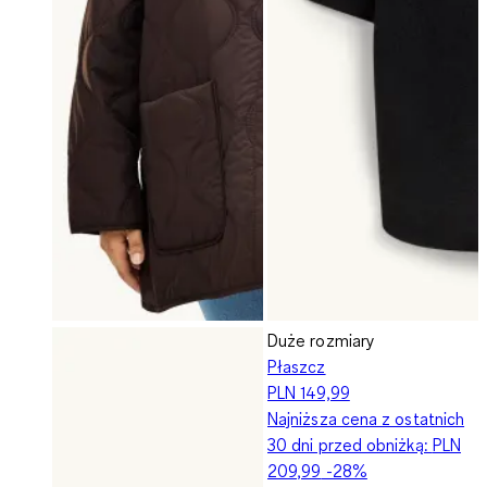
Duże rozmiary
Płaszcz
PLN 149,99
Najniższa cena z ostatnich
30 dni przed obniżką:
PLN
209,99
-28%