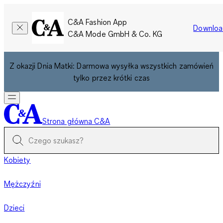
C&A Fashion App
Downloa
C&A Mode GmbH & Co. KG
Z okazji Dnia Matki: Darmowa wysyłka wszystkich zamówień
tylko przez krótki czas
Strona główna C&A
Kobiety
Mężczyźni
Dzieci