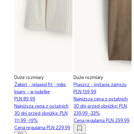
Duże rozmiary
Duże rozmiary
Żakiet - relaxed fit - miks
Płaszcz - imitacja zamszu
lniany - w jodełkę
PLN 159,99
PLN 89,99
Najniższa cena z ostatnich
Najniższa cena z ostatnich
30 dni przed obniżką:
PLN
30 dni przed obniżką:
PLN
239,99
-33%
111,99
-19%
Cena regularna
PLN 299,99
Cena regularna
PLN 229,99