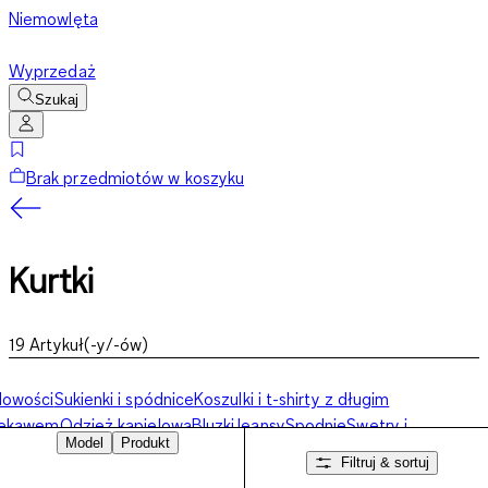
Niemowlęta
Wyprzedaż
Szukaj
Brak przedmiotów w koszyku
Kurtki
19
Artykuł(-y/-ów)
Nowości
Sukienki i spódnice
Koszulki i t-shirty z długim
rękawem
Odzież kąpielowa
Bluzki
Jeansy
Spodnie
Swetry i
Model
Produkt
luzy
Kurtki
Bielizna
Akcesoria
Filtruj & sortuj