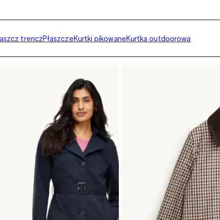
aszcz trencz
Płaszcze
Kurtki pikowane
Kurtka outdoorowa