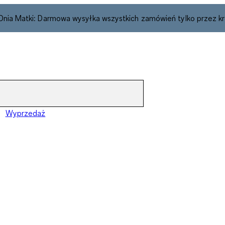
 Dnia Matki: Darmowa wysyłka wszystkich zamówień tylko przez kr
Wyprzedaż