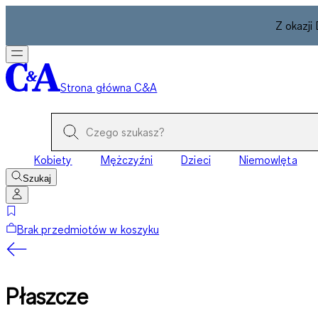
Z okazji
Strona główna C&A
Kobiety
Mężczyźni
Dzieci
Niemowlęta
Szukaj
Brak przedmiotów w koszyku
Płaszcze