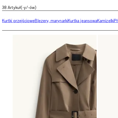
38
Artykuł(-y/-ów)
Kurtki przejściowe
Blezery, marynarki
Kurtka jeansowa
Kamizelki
Pł