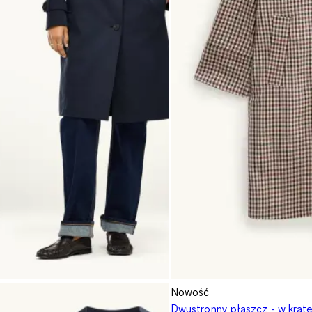
Nowość
Dwustronny płaszcz - w krat