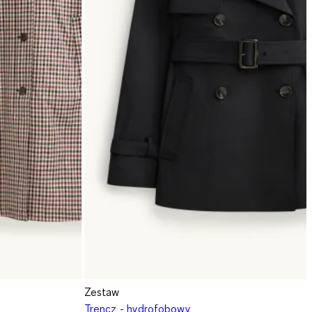
Zestaw
ę
Trencz - hydrofobowy