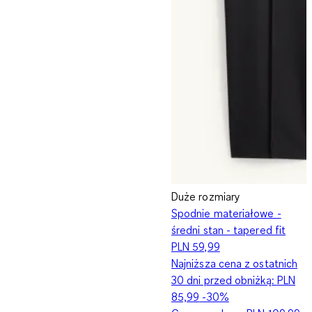
Duże rozmiary
Spodnie materiałowe -
średni stan - tapered fit
PLN 59,99
Najniższa cena z ostatnich
30 dni przed obniżką:
PLN
85,99
-30%