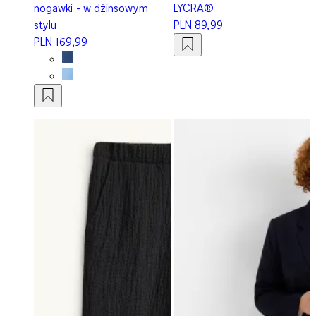
nogawki - w dżinsowym
LYCRA®
stylu
PLN 89,99
PLN 169,99