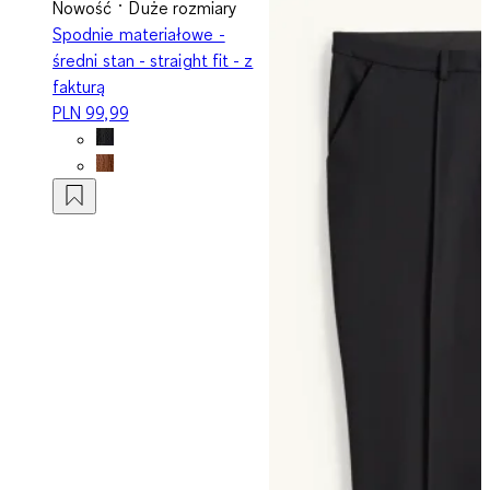
Nowość
Duże rozmiary
Spodnie materiałowe -
średni stan - straight fit - z
fakturą
PLN 99,99