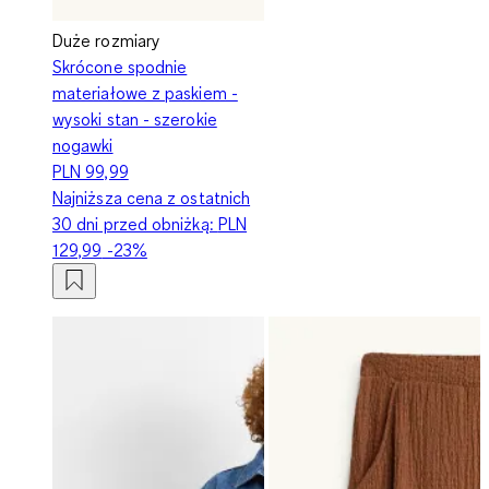
Duże rozmiary
Skrócone spodnie
materiałowe z paskiem -
wysoki stan - szerokie
nogawki
PLN 99,99
Najniższa cena z ostatnich
30 dni przed obniżką:
PLN
129,99
-23%