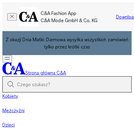
C&A Fashion App
Downloa
C&A Mode GmbH & Co. KG
Z okazji Dnia Matki: Darmowa wysyłka wszystkich zamówień
tylko przez krótki czas
Strona główna C&A
Kobiety
Mężczyźni
Dzieci