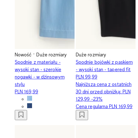
Nowość
Duże rozmiary
Duże rozmiary
Spodnie z materiału -
Spodnie bojówki z paskiem
wysoki stan - szerokie
- wysoki stan - tapered fit
nogawki - w dżinsowym
PLN 99,99
stylu
Najniższa cena z ostatnich
PLN 169,99
30 dni przed obniżką:
PLN
129,99
-23%
Cena regularna
PLN 169,99