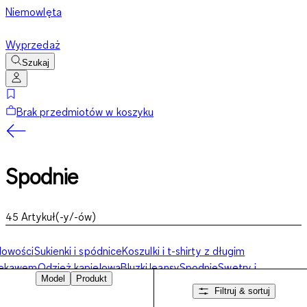
Niemowlęta
Wyprzedaż
Szukaj
Brak przedmiotów w koszyku
Spodnie
45
Artykuł(-y/-ów)
Nowości
Sukienki i spódnice
Koszulki i t-shirty z długim
rękawem
Odzież kąpielowa
Bluzki
Jeansy
Spodnie
Swetry i
Model
Produkt
luzy
Kurtki
Bielizna
Akcesoria
Filtruj & sortuj