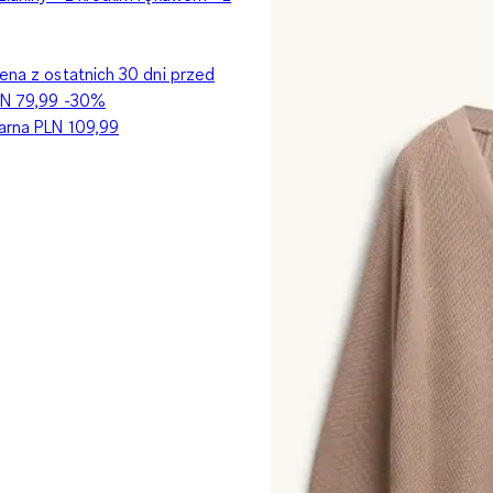
ena z ostatnich 30 dni przed
N 79,99
-30%
larna
PLN 109,99