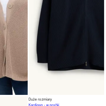
Duże rozmiary
Kardigan - w prążki