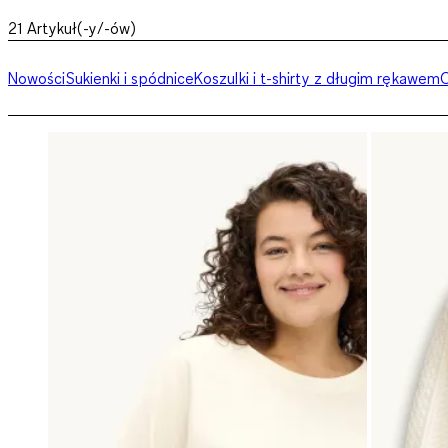
21
Artykuł(-y/-ów)
Nowości
Sukienki i spódnice
Koszulki i t-shirty z długim rękawem
O