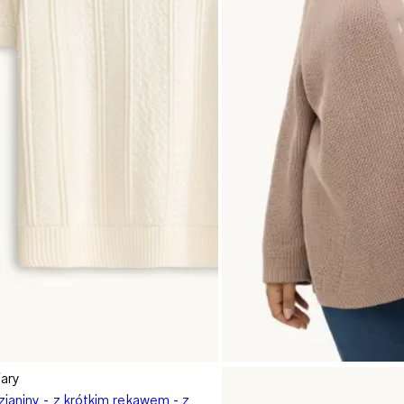
ary
zianiny - z krótkim rękawem - z