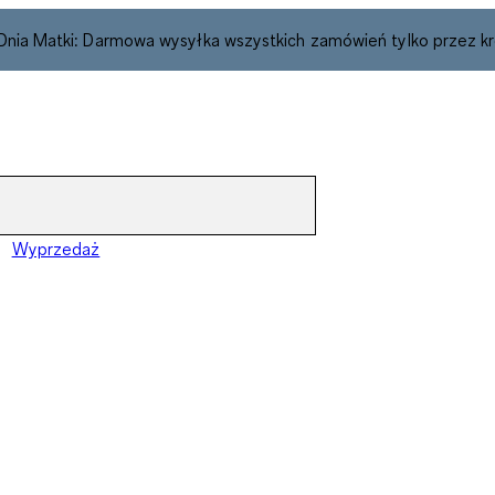
 Dnia Matki: Darmowa wysyłka wszystkich zamówień tylko przez kr
Wyprzedaż