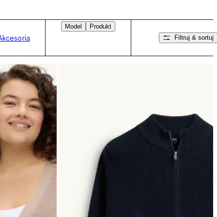
Model
Produkt
Akcesoria
Filtruj & sortuj
Przesuń w prawo