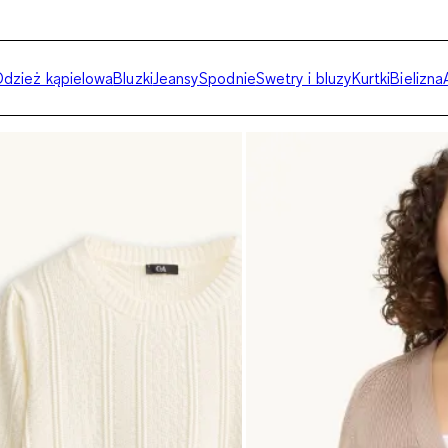
dzież kąpielowa
Bluzki
Jeansy
Spodnie
Swetry i bluzy
Kurtki
Bielizna