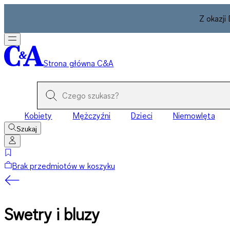
Z okazji
Strona główna C&A
Kobiety
Mężczyźni
Dzieci
Niemowlęta
Szukaj
Brak przedmiotów w koszyku
Swetry i bluzy