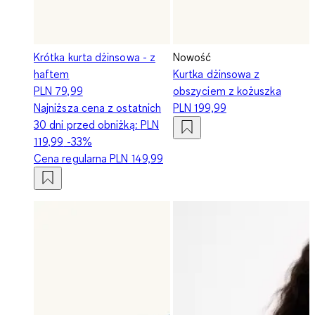
Krótka kurta dżinsowa - z
Nowość
haftem
Kurtka dżinsowa z
PLN 79,99
obszyciem z kożuszka
Najniższa cena z ostatnich
PLN 199,99
30 dni przed obniżką:
PLN
119,99
-33%
Cena regularna
PLN 149,99