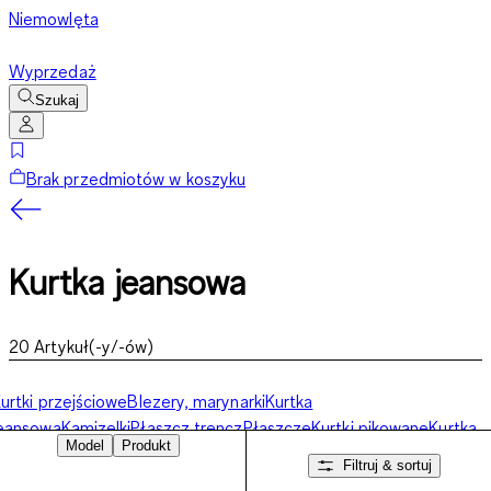
Niemowlęta
Wyprzedaż
Szukaj
Brak przedmiotów w koszyku
Kurtka jeansowa
20
Artykuł(-y/-ów)
urtki przejściowe
Blezery, marynarki
Kurtka
eansowa
Kamizelki
Płaszcz trencz
Płaszcze
Kurtki pikowane
Kurtka
Model
Produkt
outdoorowa
Filtruj & sortuj