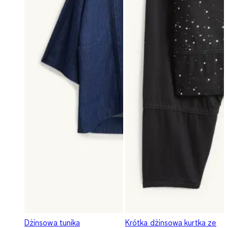
Dżinsowa tunika
Krótka dżinsowa kurtka ze