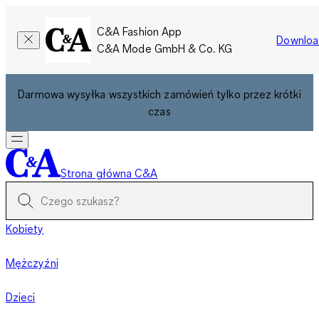
C&A Fashion App
Downloa
C&A Mode GmbH & Co. KG
Darmowa wysyłka wszystkich zamówień tylko przez krótki
czas
Strona główna C&A
Kobiety
Mężczyźni
Dzieci