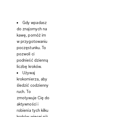
Gdy wpadasz
do znajomych na
kawę,
pomóż im
w przygotowaniu
poczęstunku
. To
pozwoli ci
podnieść dzienną
liczbę kroków.
Używaj
krokomierza
, aby
śledzić codzienny
ruch. To
zmotywuje Cię do
aktywności i
robienia tych kilku
kroków więcej niż