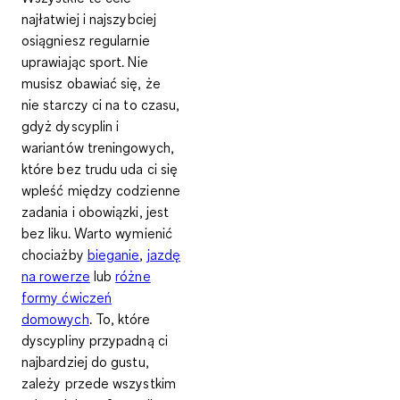
najłatwiej i najszybciej
osiągniesz regularnie
uprawiając sport. Nie
musisz obawiać się, że
nie starczy ci na to czasu,
gdyż dyscyplin i
wariantów treningowych,
które bez trudu uda ci się
wpleść między codzienne
zadania i obowiązki, jest
bez liku. Warto wymienić
chociażby
bieganie
,
jazdę
na rowerze
lub
różne
formy ćwiczeń
domowych
. To, które
dyscypliny przypadną ci
najbardziej do gustu,
zależy przede wszystkim