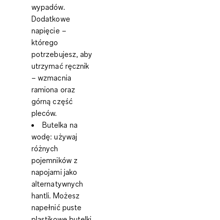
wypadów.
Dodatkowe
napięcie –
którego
potrzebujesz, aby
utrzymać ręcznik
– wzmacnia
ramiona oraz
górną część
pleców.
Butelka na
wodę
: używaj
różnych
pojemników z
napojami jako
alternatywnych
hantli. Możesz
napełnić puste
plastikowe butelki