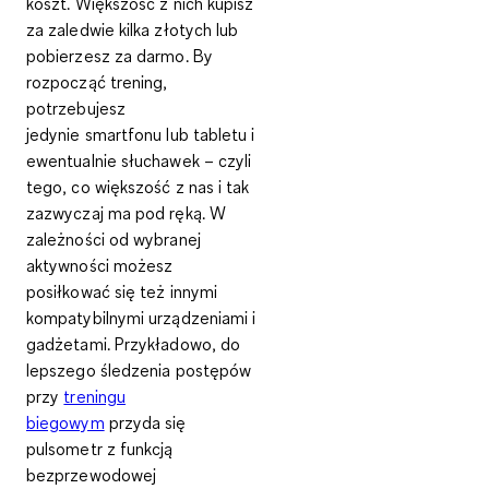
koszt. Większość z nich kupisz
za zaledwie kilka złotych lub
pobierzesz za darmo. By
rozpocząć trening,
potrzebujesz
jedynie
smartfonu lub tabletu i
ewentualnie słuchawek
– czyli
tego, co większość z nas i tak
zazwyczaj ma pod ręką. W
zależności od wybranej
aktywności możesz
posiłkować się też innymi
kompatybilnymi urządzeniami i
gadżetami. Przykładowo, do
lepszego śledzenia postępów
przy
treningu
biegowym
przyda się
pulsometr z funkcją
bezprzewodowej