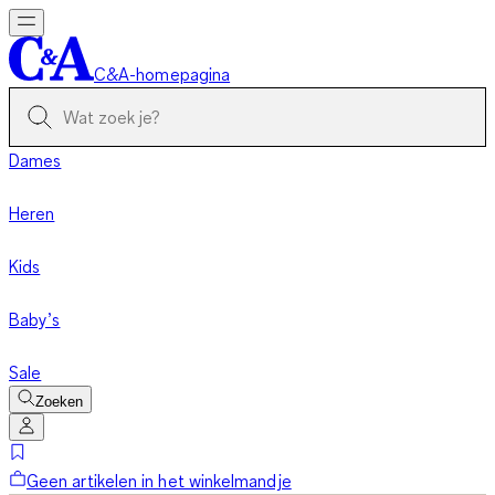
C&A-homepagina
Dames
Heren
Kids
Baby’s
Sale
Zoeken
Geen artikelen in het winkelmandje