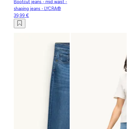
Bootcut jeans - mid waist -
shaping jeans - LYCRA®
39,99 €