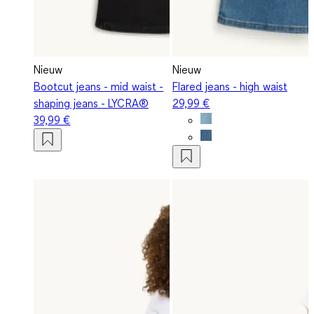
Nieuw
Nieuw
Bootcut jeans - mid waist -
Flared jeans - high waist
shaping jeans - LYCRA®
29,99 €
39,99 €