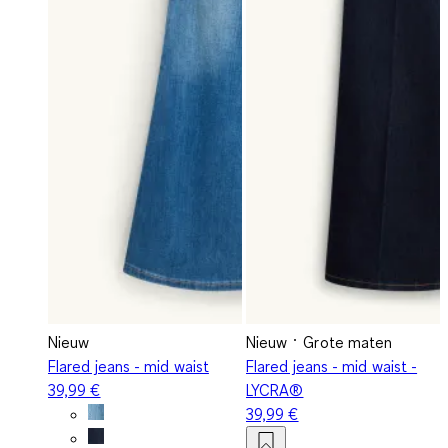
Nieuw
Nieuw
Grote maten
Flared jeans - mid waist
Flared jeans - mid waist -
39,99 €
LYCRA®
39,99 €