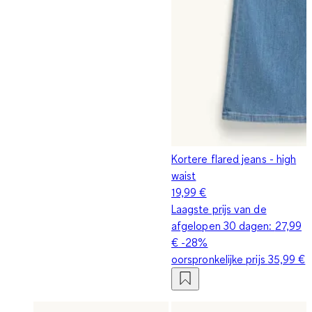
Kortere flared jeans - high
waist
19,99 €
Laagste prijs van de
afgelopen 30 dagen:
27,99
€
-28%
oorspronkelijke prijs
35,99 €