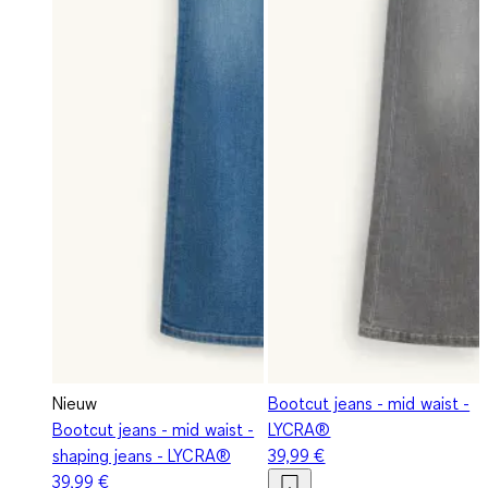
Nieuw
Bootcut jeans - mid waist -
Bootcut jeans - mid waist -
LYCRA®
shaping jeans - LYCRA®
39,99 €
39,99 €