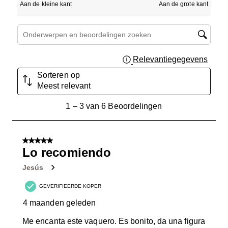
Aan de kleine kant
Aan de grote kant
Onderwerpen en beoordelingen zoeken per regio
Relevantiegegevens
Geef 
Sorteren op
Meest relevant
1
1
–
3 van 6
Beoordelingen
tot
3
van
5 van 5 sterren.
6
Lo recomiendo
Beoordelingen.
Jesús
GEVERIFIEERDE KOPER
4 maanden geleden
Me encanta este vaquero. Es bonito, da una figura