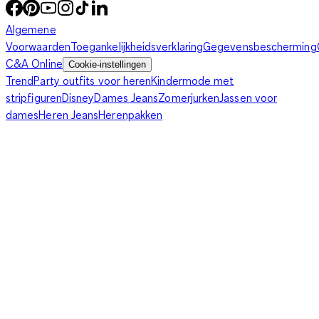
Algemene
Voorwaarden
Toegankelijkheidsverklaring
Gegevensbescherming
C&A Online
Cookie-instellingen
Trend
Party outfits voor heren
Kindermode met
stripfiguren
Disney
Dames Jeans
Zomerjurken
Jassen voor
dames
Heren Jeans
Herenpakken