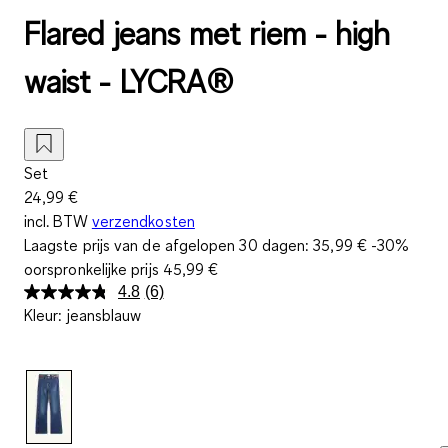
Flared jeans met riem - high
waist - LYCRA®
Set
24,99 €
incl. BTW
verzendkosten
Laagste prijs van de afgelopen 30 dagen:
35,99 €
-30%
oorspronkelijke prijs
45,99 €
4.8
(6)
Lees
Kleur
:
jeansblauw
6
beoordelingen.
Dezelfde
paginalink.