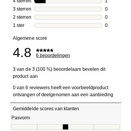
4 sterren
sterren
1
1 beoordelin
3 sterren
sterren
0
0 beoordelin
2 sterren
sterren
0
0 beoordelin
1 ster
sterren
0
0 beoordelin
Algemene score
4.8
6 beoordelingen
3 van de 3 (100 %) beoordelaars bevelen dit
product aan
0 van 6 reviewers heeft een voorbeeldproduct
ontvangen of deelgenomen aan een aanbieding
Gemiddelde scores van klanten
Pasvorm
Pasvorm, 3 van 5, waarbij 1 gelijk is aan Aan de kleine ka