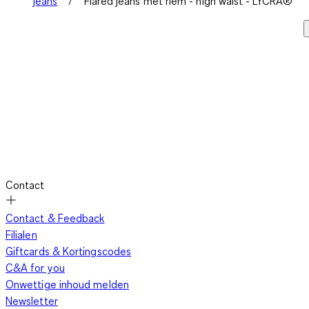
jeans
Flared jeans met riem - high waist - LYCRA®
Contact
Contact & Feedback
Filialen
Giftcards & Kortingscodes
C&A for you
Onwettige inhoud melden
Newsletter