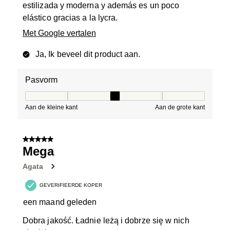
estilizada y moderna y además es un poco
elástico gracias a la lycra.
Met Google vertalen
Ja, Ik beveel dit product aan.
Pasvorm
Pasvorm, 3 van 5, waarbij 1 gelijk is aan Aan de kleine 
Aan de kleine kant
Aan de grote kant
5 van 5 sterren.
Mega
Agata
GEVERIFIEERDE KOPER
een maand geleden
Dobra jakość. Ładnie leżą i dobrze się w nich