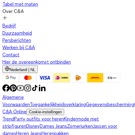
Tabel met maten
Over C&A
Bedrijf
Duurzaamheid
Persberichten
Werken bij C&A
Contact
Hier de overeenkomst ontbinden
Nederland | NL
Algemene
Voorwaarden
Toegankelijkheidsverklaring
Gegevensbescherming
C&A Online
Cookie-instellingen
Trend
Party outfits voor heren
Kindermode met
stripfiguren
Disney
Dames Jeans
Zomerjurken
Jassen voor
dames
Heren Jeans
Herenpakken