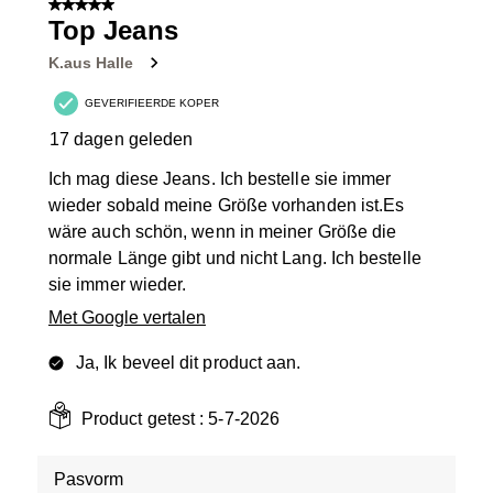
5 van 5 sterren.
25
Top Jeans
Beoordelingen.
K.aus Halle
GEVERIFIEERDE KOPER
17 dagen geleden
Ich mag diese Jeans. Ich bestelle sie immer
wieder sobald meine Größe vorhanden ist.Es
wäre auch schön, wenn in meiner Größe die
normale Länge gibt und nicht Lang. Ich bestelle
sie immer wieder.
Met Google vertalen
Ja, Ik beveel dit product aan.
Product getest :
5-7-2026
Pasvorm