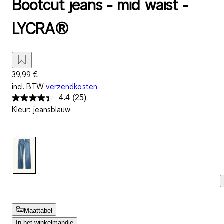
Bootcut jeans - mid waist -
LYCRA®
39,99 €
incl. BTW
verzendkosten
4.4
(25)
Lees
Kleur
:
jeansblauw
25
beoordelingen.
Dezelfde
paginalink.
Maattabel
In het winkelmandje