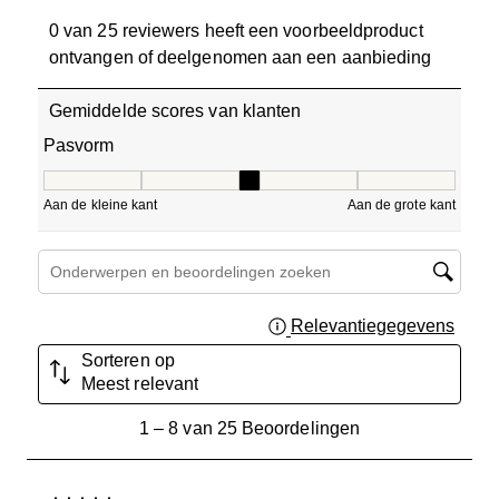
0 van 25 reviewers heeft een voorbeeldproduct
ontvangen of deelgenomen aan een aanbieding
Gemiddelde scores van klanten
Pasvorm
Pasvorm, 3.375 van 5, waarbij 1 gelijk is aan Aan de klein
Aan de kleine kant
Aan de grote kant
Onderwerpen en beoordelingen zoeken per regio
Relevantiegegevens
Geef 
Sorteren op
Meest relevant
1
1
–
8 van 25
Beoordelingen
tot
8
van