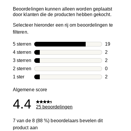
Beoordelingen kunnen alleen worden geplaatst
door klanten die de producten hebben gekocht.
Selecteer hieronder een rij om beoordelingen te
filteren.
5 sterren
sterren
19
19 beoordeli
4 sterren
sterren
2
2 beoordelin
3 sterren
sterren
2
2 beoordelin
2 sterren
sterren
0
0 beoordelin
1 ster
sterren
2
2 beoordelin
Algemene score
4.4
25 beoordelingen
7 van de 8 (88 %) beoordelaars bevelen dit
product aan