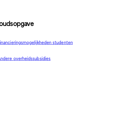
houdsopgave
inancieringsmogelijkheden studenten
ndere overheidssubsidies