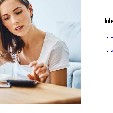
In
F
A