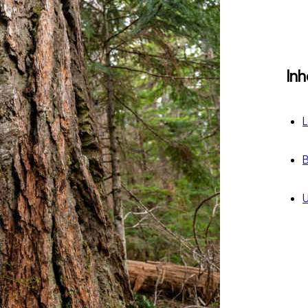
In
L
B
U