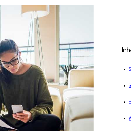
In
S
S
E
W