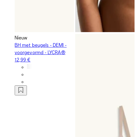
Nieuw
BH met beugels - DEMI -
voorgevormd - LYCRA®
12,99 €