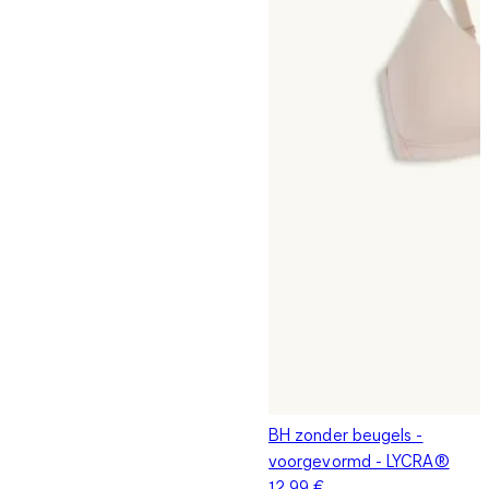
BH zonder beugels -
voorgevormd - LYCRA®
12,99 €