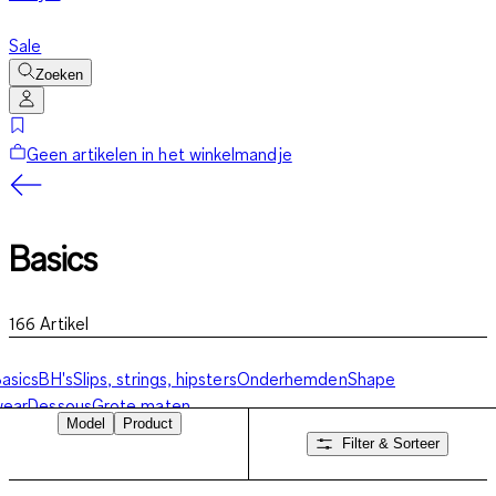
Sale
Zoeken
Geen artikelen in het winkelmandje
Basics
166
Artikel
asics
BH's
Slips, strings, hipsters
Onderhemden
Shape
wear
Dessous
Grote maten
Model
Product
Filter & Sorteer