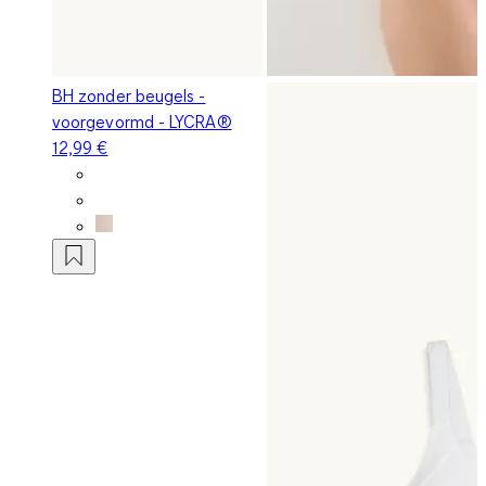
BH zonder beugels -
voorgevormd - LYCRA®
12,99 €