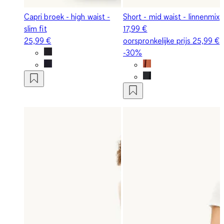
Capri broek - high waist -
Short - mid waist - linnenmix
slim fit
17,99 €
25,99 €
oorspronkelijke prijs
25,99 €
-30%