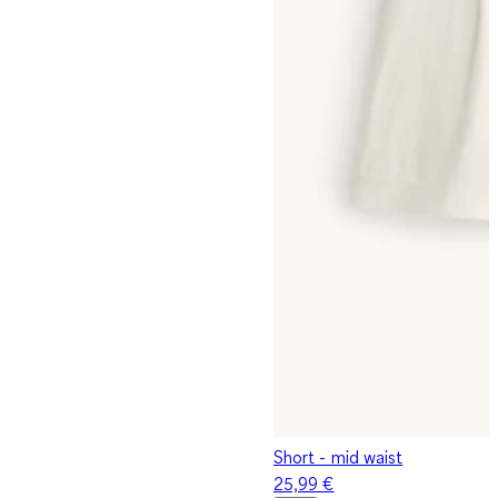
Short - mid waist
25,99 €