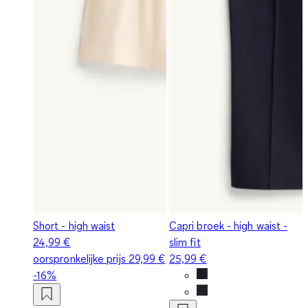
Short - high waist
Capri broek - high waist -
24,99 €
slim fit
oorspronkelijke prijs
29,99 €
25,99 €
-16%