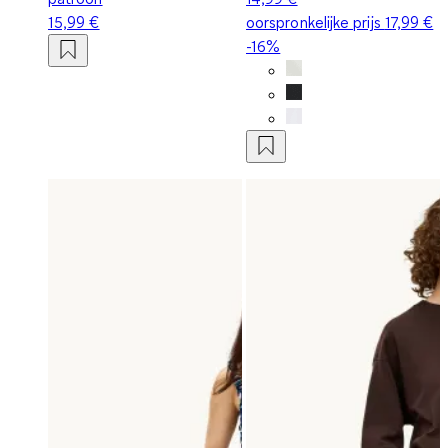
15,99 €
oorspronkelijke prijs
17,99 €
-16%