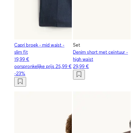
Capri broek - mid waist -
Set
slim fit
Denim short met ceintuur -
19,99 €
high waist
oorspronkelijke prijs
25,99 €
29,99 €
-23%