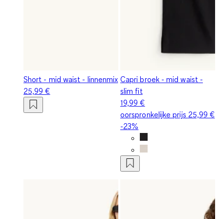
Short - mid waist - linnenmix
Capri broek - mid waist -
25,99 €
slim fit
19,99 €
oorspronkelijke prijs
25,99 €
-23%