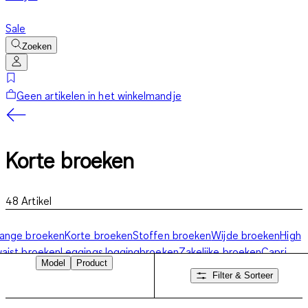
Sale
Zoeken
Geen artikelen in het winkelmandje
Korte broeken
48
Artikel
ange broeken
Korte broeken
Stoffen broeken
Wijde broeken
High
aist broeken
Leggings
Joggingbroeken
Zakelijke broeken
Capri
Model
Product
broeken
Culottes
Bermuda broek
Trainingsbroeken
Filter & Sorteer