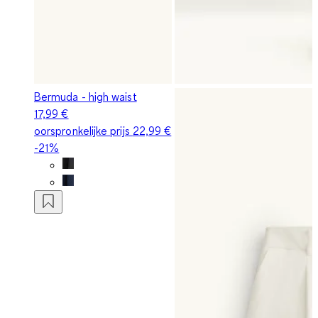
Bermuda - high waist
17,99 €
oorspronkelijke prijs
22,99 €
-21%