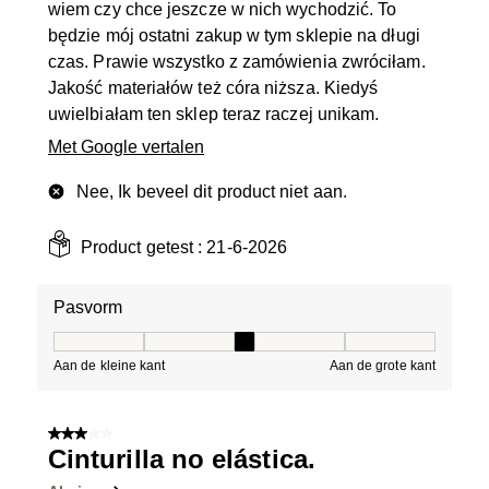
wiem czy chce jeszcze w nich wychodzić. To
będzie mój ostatni zakup w tym sklepie na długi
czas. Prawie wszystko z zamówienia zwróciłam.
Jakość materiałów też córa niższa. Kiedyś
uwielbiałam ten sklep teraz raczej unikam.
Met Google vertalen
Nee, Ik beveel dit product niet aan.
Product getest :
21-6-2026
Pasvorm
Pasvorm, 3 van 5, waarbij 1 gelijk is aan Aan de kleine 
Aan de kleine kant
Aan de grote kant
3 van 5 sterren.
Cinturilla no elástica.