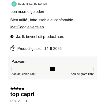
GEVERIFIEERDE KOPER
een maand geleden
Bien taillé , infroissable et confortable
Met Google vertalen
Ja, Ik beveel dit product aan.
Product getest :
14-6-2026
Pasvorm
Pasvorm, 3 van 5, waarbij 1 gelijk is aan Aan de kleine 
Aan de kleine kant
Aan de grote kant
5 van 5 sterren.
top capri
Rita VL