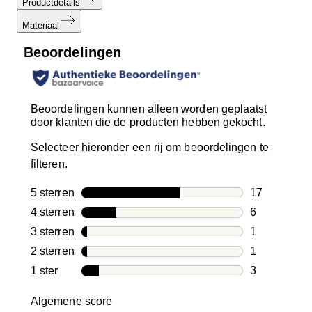
Productdetails
Materiaal
Beoordelingen
Beoordelingen kunnen alleen worden geplaatst
door klanten die de producten hebben gekocht.
Selecteer hieronder een rij om beoordelingen te
filteren.
5 sterren
sterren
17
17 beoordeli
4 sterren
sterren
6
6 beoordelin
3 sterren
sterren
1
1 beoordelin
2 sterren
sterren
1
1 beoordelin
1 ster
sterren
3
3 beoordelin
Algemene score