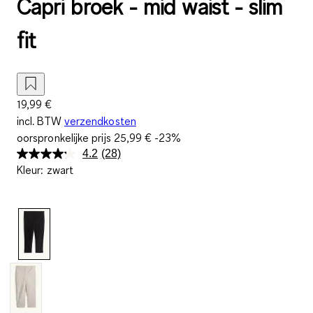
Capri broek - mid waist - slim
fit
19,99 €
incl. BTW
verzendkosten
oorspronkelijke prijs
25,99 €
-23%
4.2
(28)
Lees
Kleur
:
zwart
28
beoordelingen.
Dezelfde
paginalink.