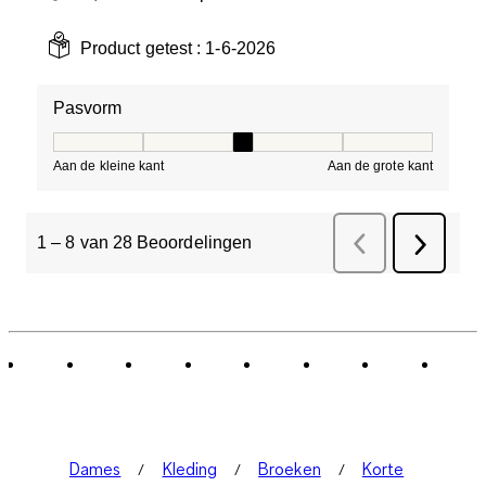
Product getest :
1-6-2026
Pasvorm
Pasvorm, 3 van 5, waarbij 1 gelijk is aan Aan de kleine 
Aan de kleine kant
Aan de grote kant
1
–
8 van 28
Beoordelingen
Vorige
Beoordelinge
Volgend
Beoorde
Dames
Kleding
Broeken
Korte