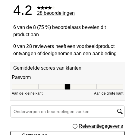
4.2
28 beoordelingen
6 van de 8 (75 %) beoordelaars bevelen dit
product aan
0 van 28 reviewers heeft een voorbeeldproduct
ontvangen of deelgenomen aan een aanbieding
Gemiddelde scores van klanten
Pasvorm
Pasvorm, 3.3333333333333335 van 5, waarbij 1 gelijk is a
Aan de kleine kant
Aan de grote kant
Onderwerpen en beoordelingen zoeken per regio
Relevantiegegevens
Geef 