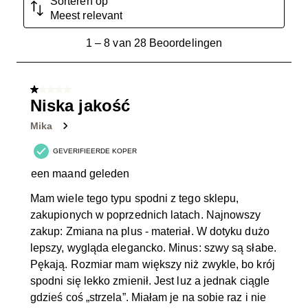
Sorteren op
Meest relevant
1
1
–
8 van 28
Beoordelingen
tot
8
van
1 van 5 sterren.
28
Niska jakość
Beoordelingen.
Mika
GEVERIFIEERDE KOPER
een maand geleden
Mam wiele tego typu spodni z tego sklepu,
zakupionych w poprzednich latach. Najnowszy
zakup: Zmiana na plus - materiał. W dotyku dużo
lepszy, wygląda elegancko. Minus: szwy są słabe.
Pękają. Rozmiar mam większy niż zwykle, bo krój
spodni się lekko zmienił. Jest luz a jednak ciągle
gdzieś coś „strzela”. Miałam je na sobie raz i nie