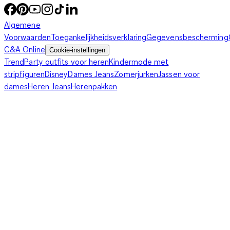
Algemene
Voorwaarden
Toegankelijkheidsverklaring
Gegevensbescherming
C&A Online
Cookie-instellingen
Trend
Party outfits voor heren
Kindermode met
stripfiguren
Disney
Dames Jeans
Zomerjurken
Jassen voor
dames
Heren Jeans
Herenpakken