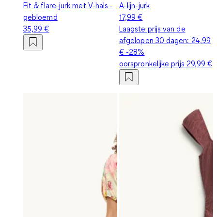
Fit & flare-jurk met V-hals -
A-lijn-jurk
gebloemd
17,99 €
35,99 €
Laagste prijs van de
afgelopen 30 dagen:
24,99
€
-28%
oorspronkelijke prijs
29,99 €