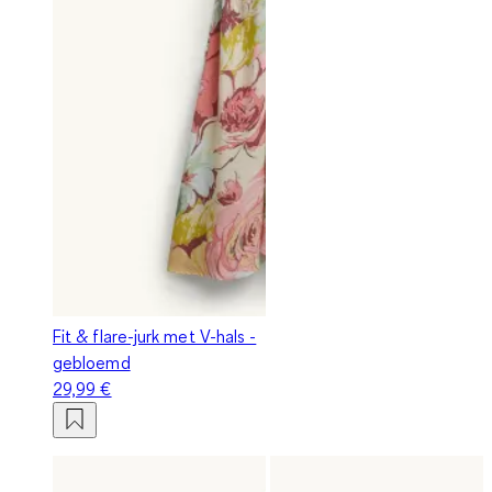
Fit & flare-jurk met V-hals -
gebloemd
29,99 €