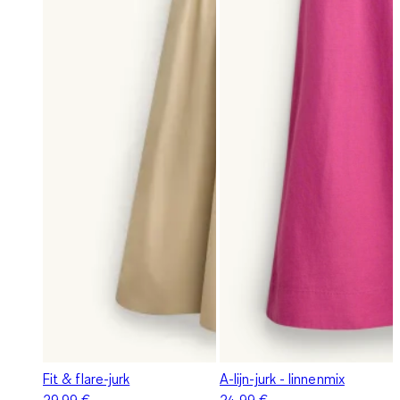
Fit & flare-jurk
A-lijn-jurk - linnenmix
29,99 €
24,99 €