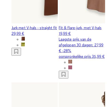
Jurk met V-hals - straight fit
Fit & flare-jurk, met V-hals
29,99 €
19,99 €
Laagste prijs van de
afgelopen 30 dagen:
27,99
€
-28%
oorspronkelijke prijs
35,99 €