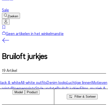
Sale
Zoeken
Geen artikelen in het winkelmandje
Bruiloft jurkjes
19
Artikel
lack & white
All-white outfits
Denim looks
Luchtige linnen
Motieven
 prints
Bloemenprints
Style update
Bruiloft jurkjes
Films, muziek &
Model
Product
ogos
Filter & Sorteer