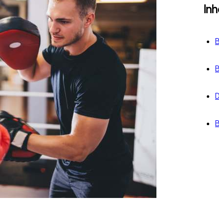
In
B
B
D
B