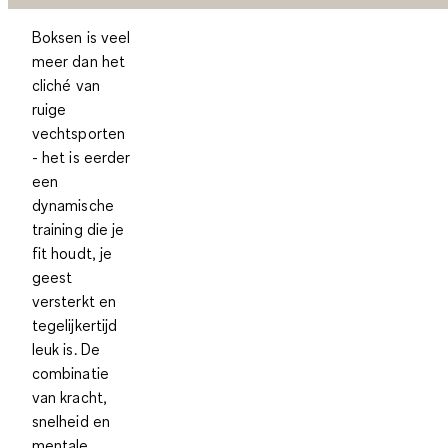
Boksen is veel
meer dan het
cliché van
ruige
vechtsporten
- het is eerder
een
dynamische
training die je
fit houdt, je
geest
versterkt en
tegelijkertijd
leuk is. De
combinatie
van kracht,
snelheid en
mentale