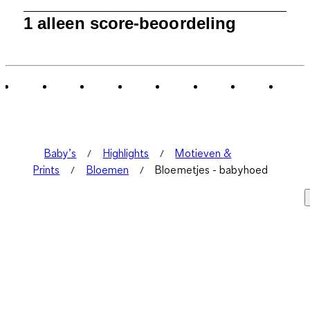
1
1 alleen score-beoordeling
tot
0
van
1
Beoordeling.
Baby’s
Highlights
Motieven &
Prints
Bloemen
Bloemetjes - babyhoed