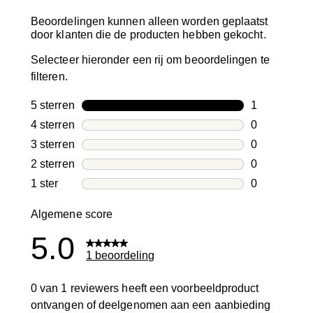
Beoordelingen kunnen alleen worden geplaatst
door klanten die de producten hebben gekocht.
Selecteer hieronder een rij om beoordelingen te
filteren.
5 sterren
sterren
1
1 beoordelin
4 sterren
sterren
0
0 beoordelin
3 sterren
sterren
0
0 beoordelin
2 sterren
sterren
0
0 beoordelin
1 ster
sterren
0
0 beoordelin
Algemene score
5.0
1 beoordeling
0 van 1 reviewers heeft een voorbeeldproduct
ontvangen of deelgenomen aan een aanbieding