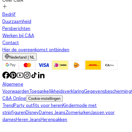
Over C&A
Bedrijf
Duurzaamheid
Persberichten
Werken bij C&A
Contact
Hier de overeenkomst ontbinden
Nederland | NL
Algemene
Voorwaarden
Toegankelijkheidsverklaring
Gegevensbescherming
C&A Online
Cookie-instellingen
Trend
Party outfits voor heren
Kindermode met
stripfiguren
Disney
Dames Jeans
Zomerjurken
Jassen voor
dames
Heren Jeans
Herenpakken