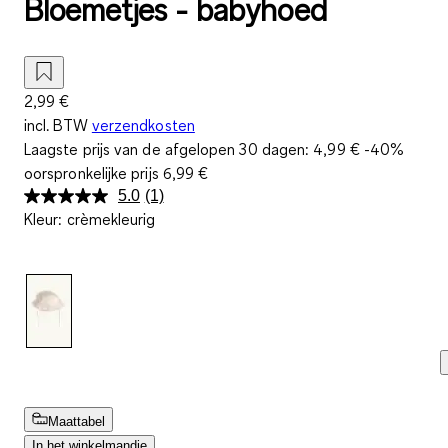
Bloemetjes - babyhoed
2,99 €
incl. BTW
verzendkosten
Laagste prijs van de afgelopen 30 dagen:
4,99 €
-40%
oorspronkelijke prijs
6,99 €
5.0
(1)
Lees
Kleur
:
crèmekleurig
1
beoordeling.
Dezelfde
paginalink.
Maattabel
In het winkelmandje