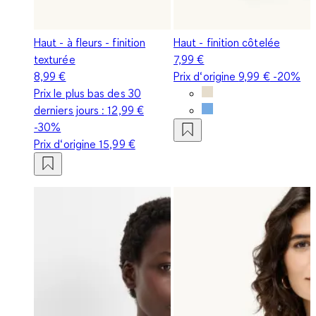
Haut - à fleurs - finition
Haut - finition côtelée
texturée
7,99 €
8,99 €
Prix d‘origine
9,99 €
-20%
Prix le plus bas des 30
derniers jours :
12,99 €
-30%
Prix d‘origine
15,99 €