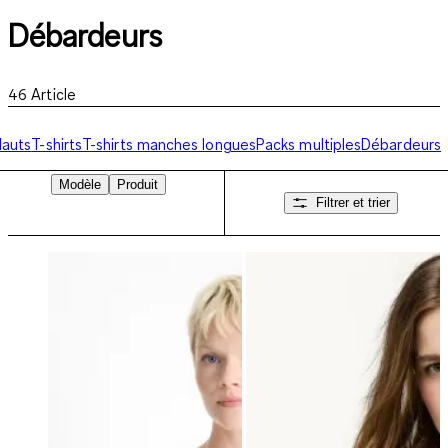
Débardeurs
46
Article
auts
T-shirts
T-shirts manches longues
Packs multiples
Débardeurs
Modèle
Produit
Filtrer et trier