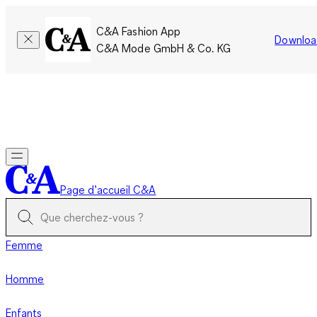
C&A Fashion App
Downloa
C&A Mode GmbH & Co. KG
Seulement pour une courte durée : Les membres cumulent le
double de points!
Se connecter
Page d’accueil C&A
Femme
Homme
Enfants