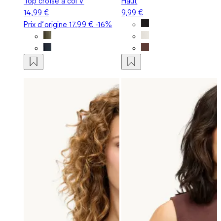
Top croisé à col V
Haut
14,99 €
9,99 €
Prix d‘origine
17,99 €
-16%