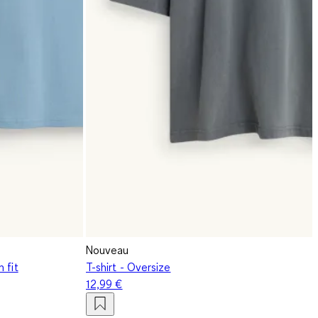
Nouveau
 fit
T-shirt - Oversize
12,99 €