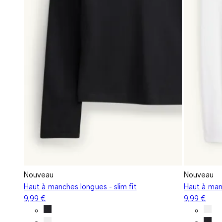
Nouveau
Nouveau
Haut à manches longues - slim fit
Haut à manc
9,99 €
9,99 €