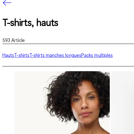
T-shirts, hauts
593
Article
Hauts
T-shirts
T-shirts manches longues
Packs multiples