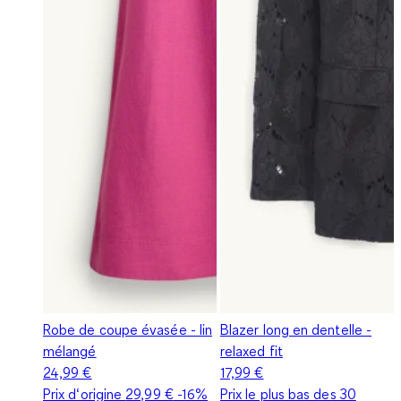
Robe de coupe évasée - lin
Blazer long en dentelle -
mélangé
relaxed fit
24,99 €
17,99 €
Prix d‘origine
29,99 €
-16%
Prix le plus bas des 30