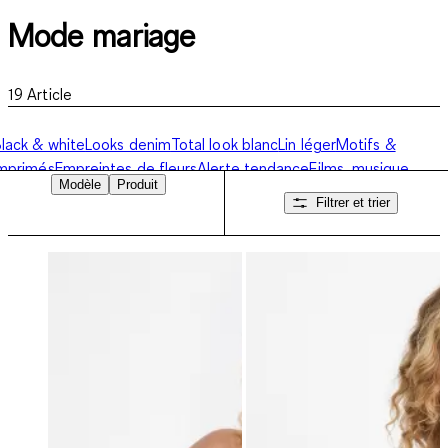
Mode mariage
19
Article
lack & white
Looks denim
Total look blanc
Lin léger
Motifs &
mprimés
Empreintes de fleurs
Alerte tendance
Films, musique,
Modèle
Produit
ogos
Mode mariage
Filtrer et trier