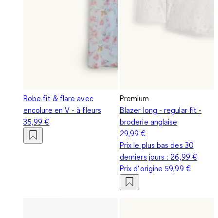
Robe fit & flare avec
Premium
encolure en V - à fleurs
Blazer long - regular fit -
35,99 €
broderie anglaise
29,99 €
Prix le plus bas des 30
derniers jours :
26,99 €
Prix d‘origine
59,99 €