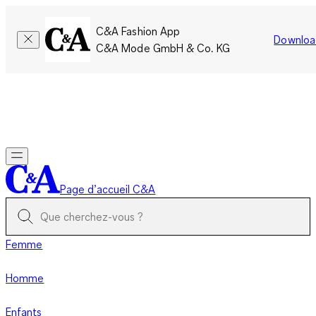
C&A Fashion App
Downloa
C&A Mode GmbH & Co. KG
Seulement pour une courte durée : Les membres cumulent le
double de points!
Se connecter
Page d’accueil C&A
Femme
Homme
Enfants