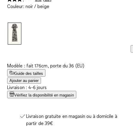
Lire
Couleur
:
noir / beige
12
avis.
Lien
sur
la
même
page.
Modèle : fait 176cm, porte du 36 (EU)
Guide des tailles
Ajouter au panier
Livraison : 4-6 jours
Vérifiez la disponibilité en magasin
Livraison gratuite en magasin ou à domicile à
partir de 39€