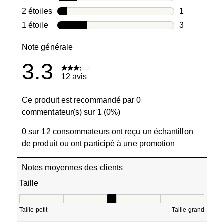
2 avis avec 3
2 étoiles
étoiles
1
1 avis avec 2
1 étoile
étoiles
3
3 avis avec 1
Note générale
3.3
12 avis
Ce produit est recommandé par 0
commentateur(s) sur 1 (0%)
0 sur 12 consommateurs ont reçu un échantillon
de produit ou ont participé à une promotion
Notes moyennes des clients
Taille
Taille, 3 sur 5, où 1 est égal à Taille petit et 5 est égal à T
Taille petit
Taille grand