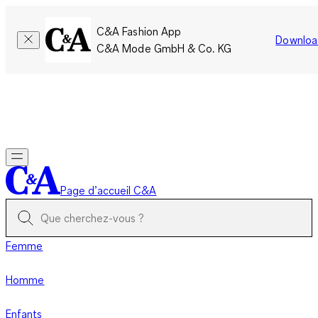
C&A Fashion App
Downloa
C&A Mode GmbH & Co. KG
Seulement pour une courte durée : Les membres cumulent le
double de points!
Se connecter
Page d’accueil C&A
Femme
Homme
Enfants