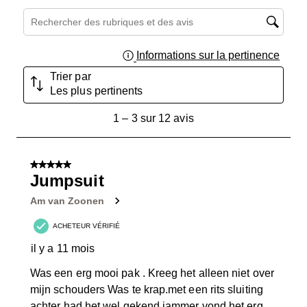
Zone de recherche de sujet et d'avis
Informations sur la pertinence
Affich
Trier par
Les plus pertinents
1
1
–
3 sur 12
avis
à
3
sur
5 sur 5 étoiles.
12
Jumpsuit
avis.
Am van Zoonen
ACHETEUR VÉRIFIÉ
il y a 11 mois
Was een erg mooi pak . Kreeg het alleen niet over
mijn schouders Was te krap.met een rits sluiting
achter had het wel gekend.jammer vond het erg