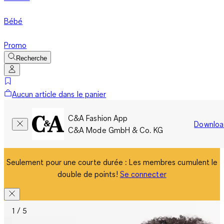
Bébé
Promo
Recherche
Aucun article dans le panier
C&A Fashion App
Downloa
C&A Mode GmbH & Co. KG
Seulement pour une courte durée : Les membres cumulent le
double de points!
Se connecter
1 / 5