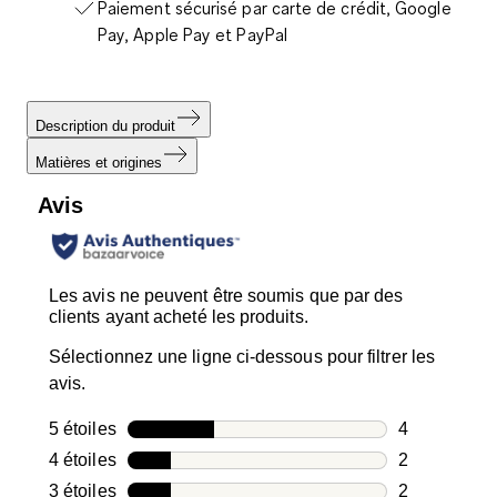
Paiement sécurisé par carte de crédit, Google
Pay, Apple Pay et PayPal
Description du produit
Matières et origines
Avis
Les avis ne peuvent être soumis que par des
clients ayant acheté les produits.
Sélectionnez une ligne ci-dessous pour filtrer les
avis.
5 étoiles
étoiles
4
4 avis avec 5
4 étoiles
étoiles
2
2 avis avec 4
3 étoiles
étoiles
2