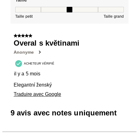
Taille, 3 sur 5, où 1 est égal à Taille petit et 5 est égal à
Taille petit
Taille grand
5 sur 5 étoiles.
Overal s květinami
Anonyme
ACHETEUR VÉRIFIÉ
il y a 5 mois
Elegantní ženský
Traduire avec Google
9 avis avec notes uniquement