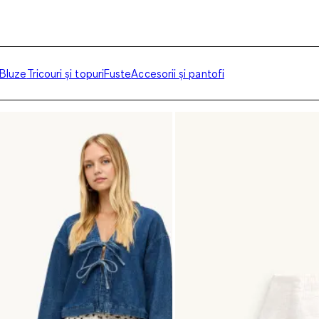
Bluze
Tricouri și topuri
Fuste
Accesorii și pantofi