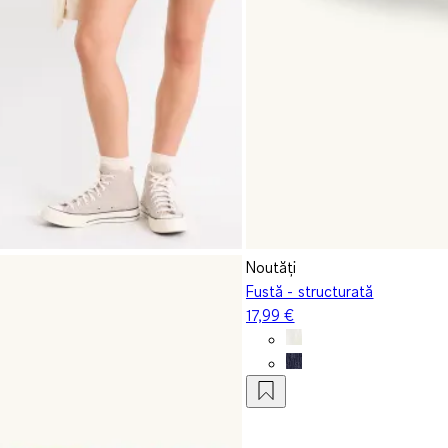
Noutăți
Fustă - structurată
17,99 €