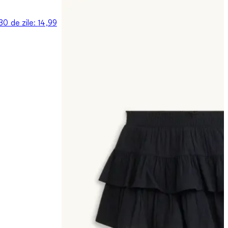
 30 de zile:
14,99