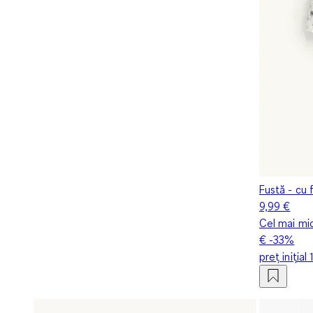
Fustă - cu f
9,99 €
Cel mai mic
€
-33%
preț inițial