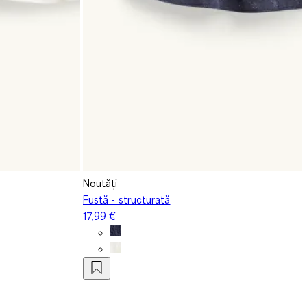
Noutăți
Fustă - structurată
17,99 €