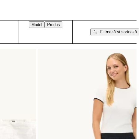
Model
Produs
Filtrează și sortează
Glisați spre dreapta