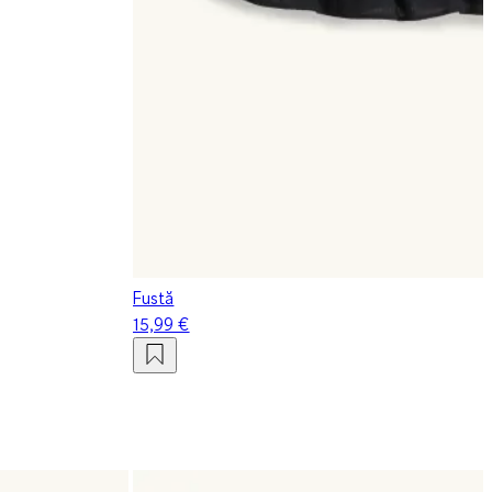
Fustă
15,99 €