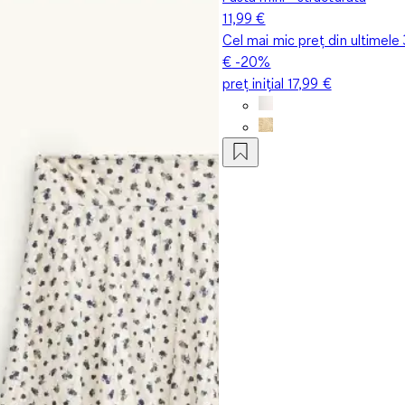
11,99 €
Cel mai mic preț din ultimele
€
-20%
preț inițial
17,99 €