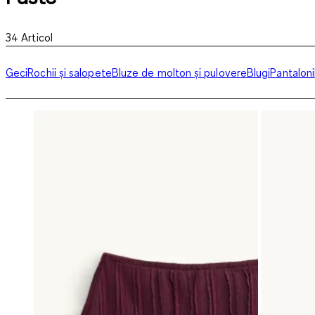
34
Articol
Geci
Rochii și salopete
Bluze de molton și pulovere
Blugi
Pantaloni