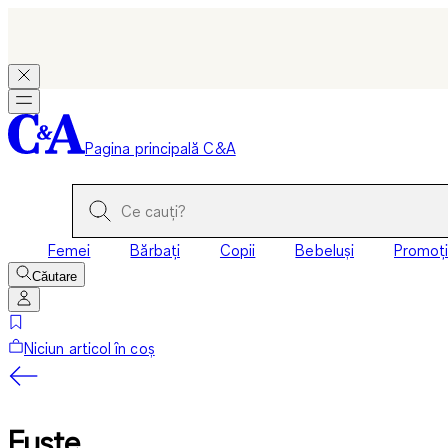
Pagina principală C&A
Femei
Bărbați
Copii
Bebeluși
Promoți
Căutare
Niciun articol în coș
Fuste