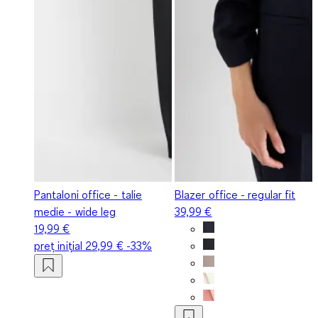
Pantaloni office - talie
Blazer office - regular fit
medie - wide leg
39,99 €
19,99 €
preț inițial
29,99 €
-33%