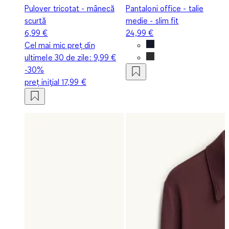
Pulover tricotat - mânecă
Pantaloni office - talie
scurtă
medie - slim fit
6,99 €
24,99 €
Cel mai mic preț din
ultimele 30 de zile:
9,99 €
-30%
preț inițial
17,99 €