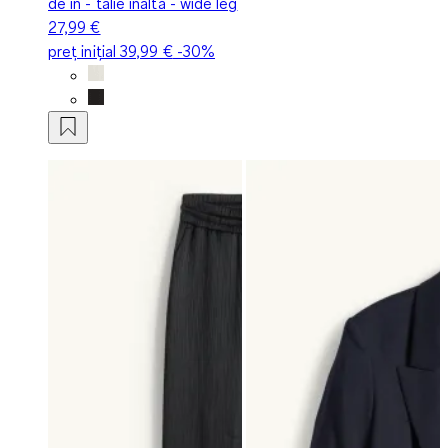
de in - talie înaltă - wide leg
27,99 €
preț inițial
39,99 €
-30%