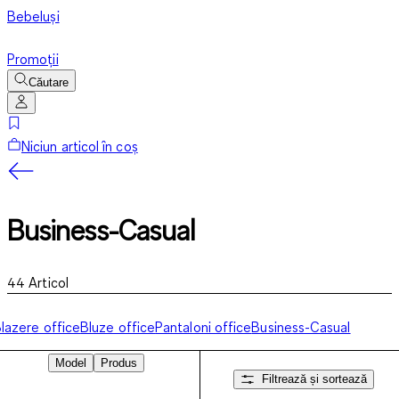
Bebeluși
Promoții
Căutare
Niciun articol în coș
Business-Casual
44
Articol
lazere office
Bluze office
Pantaloni office
Business-Casual
Model
Produs
Filtrează și sortează