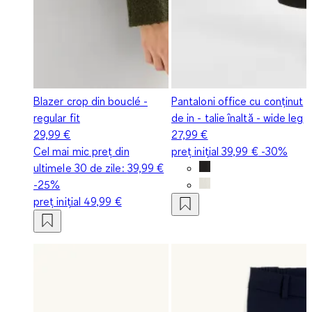
Blazer crop din bouclé -
Pantaloni office cu conținut
regular fit
de in - talie înaltă - wide leg
29,99 €
27,99 €
Cel mai mic preț din
preț inițial
39,99 €
-30%
ultimele 30 de zile:
39,99 €
-25%
preț inițial
49,99 €