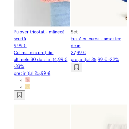
Pulover tricotat - mânecă
Set
scurtă
Fustă cu curea - amestec
9,99 €
de in
Cel mai mic preț din
27,99 €
ultimele 30 de zile:
14,99 €
preț inițial
35,99 €
-22%
-33%
preț inițial
25,99 €