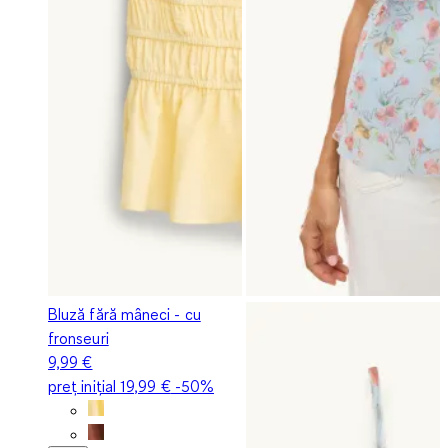
Bluză fără mâneci - cu
fronseuri
9,99 €
preț inițial
19,99 €
-50%