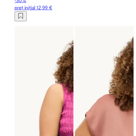
-30%
preț inițial
12,99 €