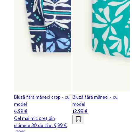
Bluză fără mâneci crop - cu
Bluză fără mâneci - cu
model
model
6,99 €
12,99 €
Cel mai mic preț din
ultimele 30 de zile:
9,99 €