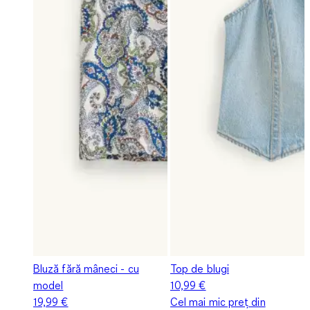
Bluză fără mâneci - cu
Top de blugi
model
10,99 €
19,99 €
Cel mai mic preț din