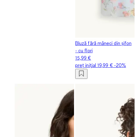
Bluză fără mâneci din șifon
- cu flori
15,99 €
preț inițial
19,99 €
-20%