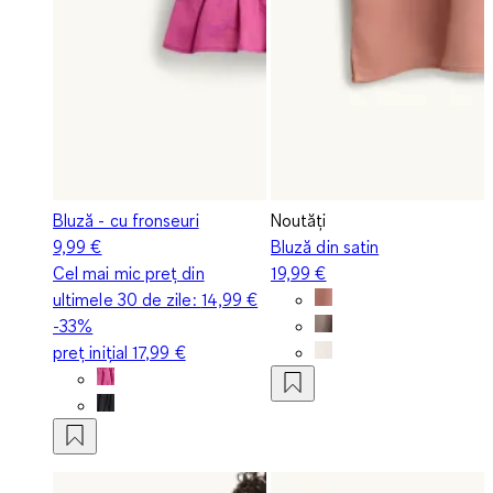
Bluză - cu fronseuri
Noutăți
9,99 €
Bluză din satin
Cel mai mic preț din
19,99 €
ultimele 30 de zile:
14,99 €
-33%
preț inițial
17,99 €