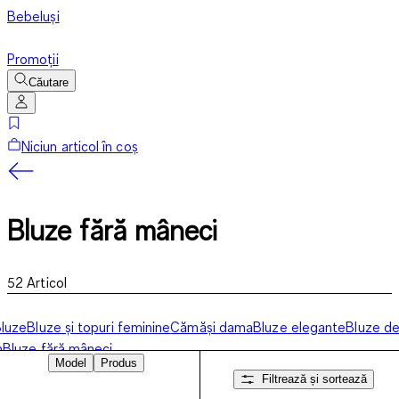
Bebeluși
Promoții
Căutare
Niciun articol în coș
Bluze fără mâneci
52
Articol
luze
Bluze și topuri feminine
Cămăși dama
Bluze elegante
Bluze d
n
Bluze fără mâneci
Model
Produs
Filtrează și sortează