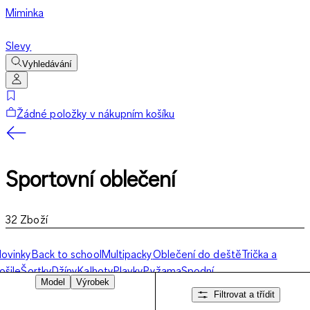
Miminka
Slevy
Vyhledávání
Žádné položky v nákupním košíku
Sportovní oblečení
32
Zboží
ovinky
Back to school
Multipacky
Oblečení do deště
Trička a
ošile
Šortky
Džíny
Kalhoty
Plavky
Pyžama
Spodní
Model
Výrobek
rádlo
Ponožky
Premium
Svetry a
Filtrovat a třídit
ikiny
Bundy
Obleky
Basics
Sety
Doplňky
Sportovní oblečení