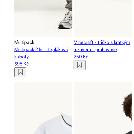
Multipack
Minecraft - tričko s krátkým
Multipack 2 ks - teplákové
rukávem - pruhované
kalhoty
250 Kč
598 Kč