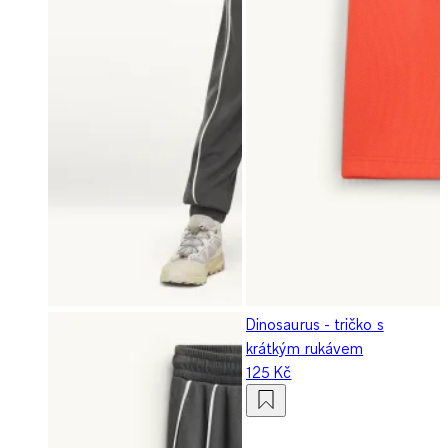
Dinosaurus - tričko s
krátkým rukávem
125 Kč