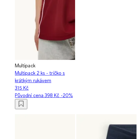
Multipack
Multipack 2 ks - tričko s
krátkým rukávem
315 Kč
Původní cena
398 Kč
-20%