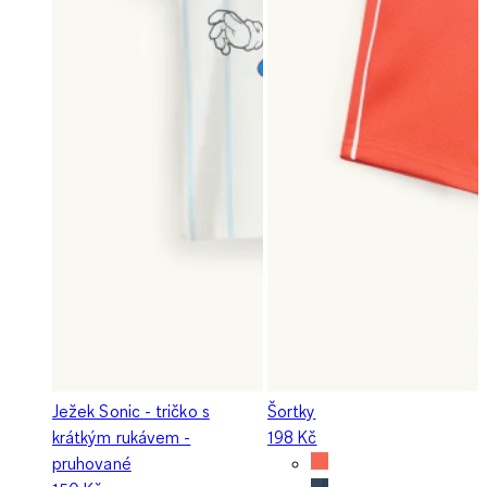
Ježek Sonic - tričko s
Šortky
krátkým rukávem -
198 Kč
pruhované