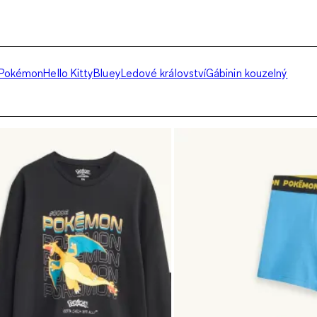
Pokémon
Hello Kitty
Bluey
Ledové království
Gábinin kouzelný