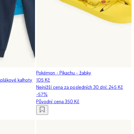
Pokémon - Pikachu - žabky
eplákové kalhoty
105 Kč
Nejnižší cena za posledních 30 dní:
245 Kč
-57%
Původní cena
350 Kč