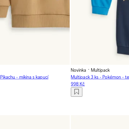
Novinka
Multipack
ikachu - mikina s kapucí
Multipack 3 ks - Pokémon - t
998 Kč