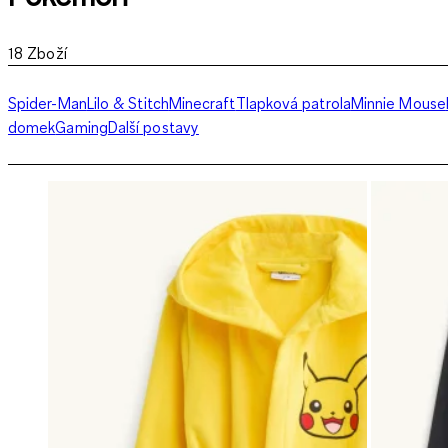
18
Zboží
Spider-Man
Lilo & Stitch
Minecraft
Tlapková patrola
Minnie Mouse
domek
Gaming
Další postavy