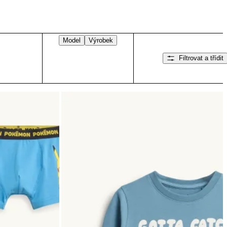
Model
Výrobek
Filtrovat a třídit
Přejeďte doprava