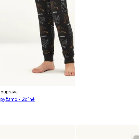
Souprava
pyžamo - 2dílné