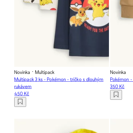
Novinka
Multipack
Novinka
Multipack 3 ks - Pokémon - tričko s dlouhým
Pokémon - P
rukávem
350 Kč
450 Kč