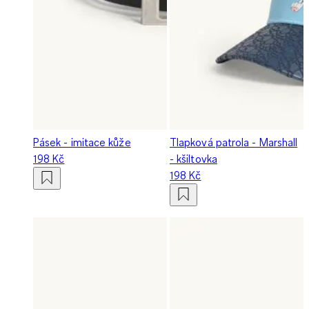
Pásek - imitace kůže
Tlapková patrola - Marshall
198 Kč
- kšiltovka
198 Kč