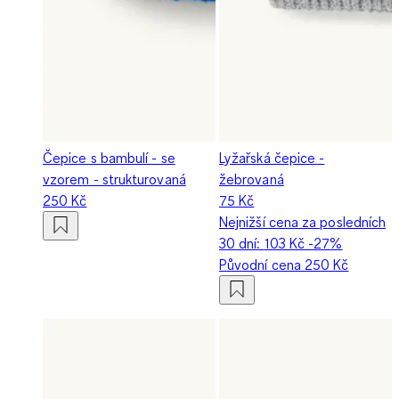
Čepice s bambulí - se
Lyžařská čepice -
vzorem - strukturovaná
žebrovaná
250 Kč
75 Kč
Nejnižší cena za posledních
30 dní:
103 Kč
-27%
Původní cena
250 Kč