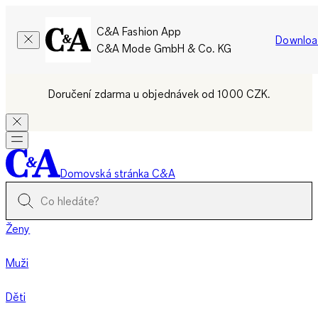
C&A Fashion App
Downloa
C&A Mode GmbH & Co. KG
Doručení zdarma u objednávek od 1000 CZK.
Domovská stránka C&A
Ženy
Muži
Děti