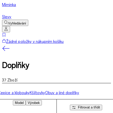
Miminka
Slevy
Vyhledávání
Žádné položky v nákupním košíku
Doplňky
37
Zboží
epice a klobouky
Kšiltovky
Obuv a jiné doplňky
Model
Výrobek
Filtrovat a třídit