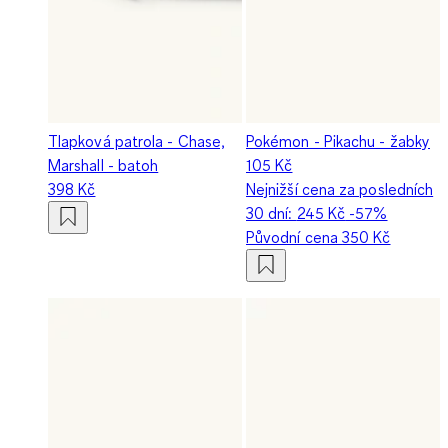
Tlapková patrola - Chase,
Pokémon - Pikachu - žabky
Marshall - batoh
105 Kč
398 Kč
Nejnižší cena za posledních
30 dní:
245 Kč
-57%
Původní cena
350 Kč