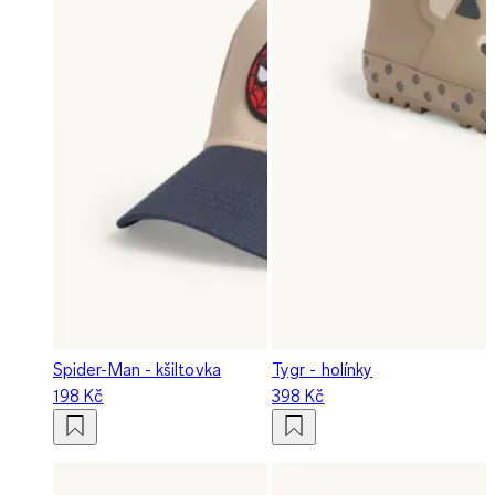
Spider-Man - kšiltovka
Tygr - holínky
198 Kč
398 Kč