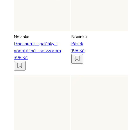
Novinka
Novinka
Dinosaurus - palčáky -
Pásek
vodotěsné - se vzorem
198 Kč
398 Kč