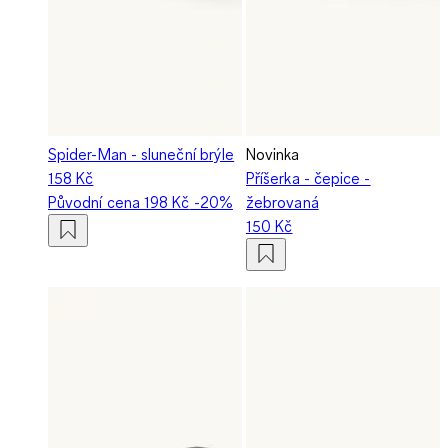
Spider-Man - sluneční brýle
Novinka
158 Kč
Příšerka - čepice -
Původní cena
198 Kč
-20%
žebrovaná
150 Kč