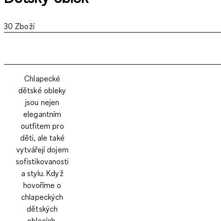
30
Zboží
Chlapecké
dětské obleky
jsou nejen
elegantním
outfitem pro
děti, ale také
vytvářejí dojem
sofistikovanosti
a stylu. Když
hovoříme o
chlapeckých
dětských
oblecích,