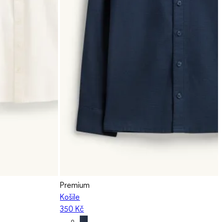
Premium
Košile
350 Kč