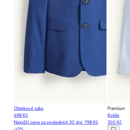
Oblekové sako
Premium
698 Kč
Košile
Nejnižší cena za posledních 30 dní:
798 Kč
350 Kč
-12%